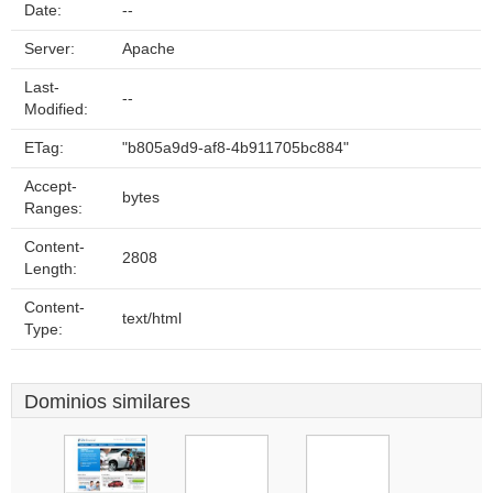
Date:
--
Server:
Apache
Last-
--
Modified:
ETag:
"b805a9d9-af8-4b911705bc884"
Accept-
bytes
Ranges:
Content-
2808
Length:
Content-
text/html
Type:
Dominios similares