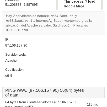
This page can't load
51.206883, 9.887695
Google Maps
correctly.
Hay 2 servidores de nombre,
ns64.1and1.es
, y
ns63.1and1.es
. 1 1 Internet Ag Baden-wurttemberg es la
Do you
OK
ubicación del Apache servidor. Su dirección IP local es
own this
website?
87.106.157.90.
IP:
87.106.157.90
Servidor web:
Apache
Codificación:
utf-8
PING www. (87.106.157.90) 56(84) bytes
of data.
64 bytes from clienteservidor.es (87.106.157.90):
115 ms
icmp_seq=1 ttl=52