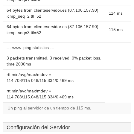
64 bytes from clienteservidor.es (87.106.157.90):
114 ms
icmp_seq=2 ttl=52
64 bytes from clienteservidor.es (87.106.157.90):
115 ms
icmp_seq=3 ttl=52
--- www. ping statistics ---
3 packets transmitted, 3 received, 0% packet loss,
time 2000ms
rtt min/avg/max/mdev =
114.708/115.048/115.334/0.469 ms
rtt min/avg/max/mdev =
114.708/115.048/115.334/0.469 ms
Un ping al servidor da un tiempo de 115 ms.
Configuración del Servidor