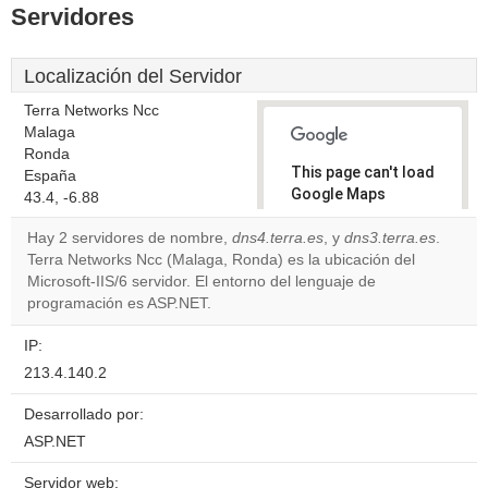
Servidores
Localización del Servidor
Terra Networks Ncc
Malaga
Ronda
This page can't load
España
Google Maps
43.4, -6.88
correctly.
Hay 2 servidores de nombre,
dns4.terra.es
, y
dns3.terra.es
.
Terra Networks Ncc (Malaga, Ronda) es la ubicación del
Do you
OK
Microsoft-IIS/6 servidor. El entorno del lenguaje de
own this
website?
programación es ASP.NET.
IP:
213.4.140.2
Desarrollado por:
ASP.NET
Servidor web: