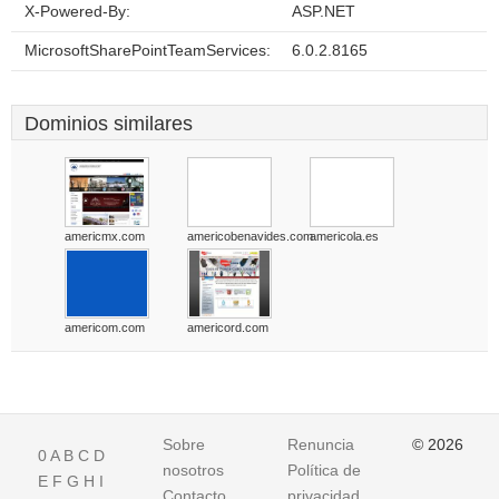
X-Powered-By:
ASP.NET
MicrosoftSharePointTeamServices:
6.0.2.8165
Dominios similares
americmx.com
americobenavides.com
americola.es
americom.com
americord.com
Sobre
Renuncia
© 2026
0
A
B
C
D
nosotros
Política de
E
F
G
H
I
Contacto
privacidad