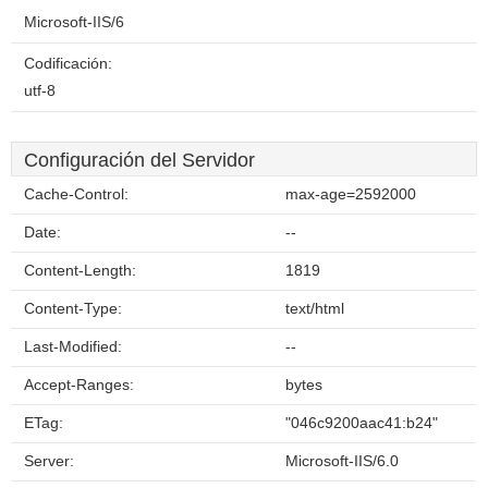
Microsoft-IIS/6
Codificación:
utf-8
Configuración del Servidor
Cache-Control:
max-age=2592000
Date:
--
Content-Length:
1819
Content-Type:
text/html
Last-Modified:
--
Accept-Ranges:
bytes
ETag:
"046c9200aac41:b24"
Server:
Microsoft-IIS/6.0