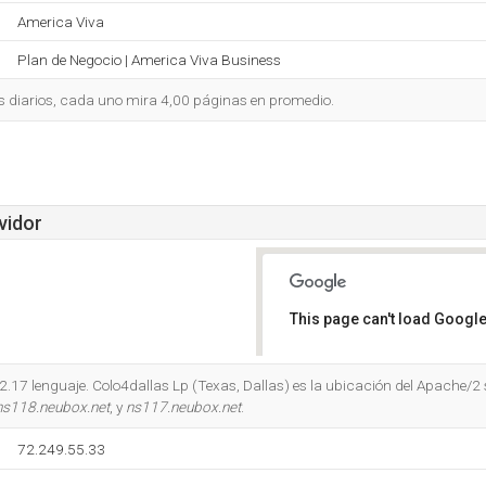
America Viva
Plan de Negocio | America Viva Business
s diarios, cada uno mira 4,00 páginas en promedio.
vidor
This page can't load Google
Do you own this website?
2.17 lenguaje. Colo4dallas Lp (Texas, Dallas) es la ubicación del Apache/2 
ns118.neubox.net
, y
ns117.neubox.net
.
72.249.55.33