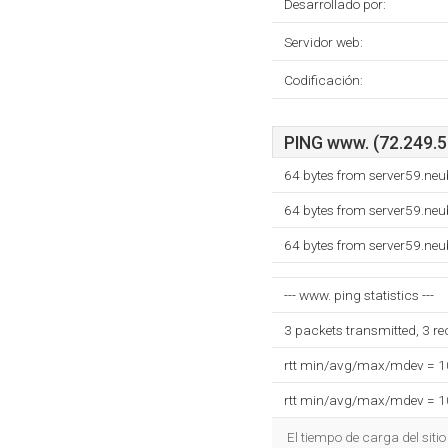
Desarrollado por:
Servidor web:
Codificación:
PING www. (72.249.55
64 bytes from server59.neu
64 bytes from server59.neu
64 bytes from server59.neu
--- www. ping statistics ---
3 packets transmitted, 3 r
rtt min/avg/max/mdev = 
rtt min/avg/max/mdev = 
El tiempo de carga del siti