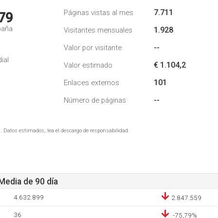
7.711
Páginas vistas al mes
79
paña
1.928
Visitantes mensuales
--
Valor por visitante
ial
€ 1.104,2
Valor estimado
101
Enlaces externos
--
Número de páginas
. Datos estimados, lea el descargo de responsabilidad.
 Media de 90 día
4.632.899
2.847.559
36
-75,79%