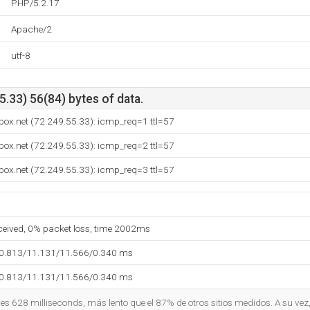
PHP/5.2.17
Apache/2
utf-8
.33) 56(84) bytes of data.
box.net (72.249.55.33): icmp_req=1 ttl=57
box.net (72.249.55.33): icmp_req=2 ttl=57
box.net (72.249.55.33): icmp_req=3 ttl=57
eceived, 0% packet loss, time 2002ms
10.813/11.131/11.566/0.340 ms
10.813/11.131/11.566/0.340 ms
o es 628 milliseconds, más lento que el 87% de otros sitios medidos. A su vez