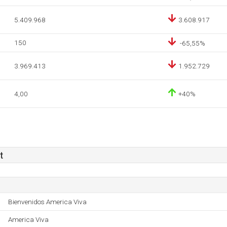
5.409.968
3.608.917
150
-65,55%
3.969.413
1.952.729
4,00
+40%
t
Bienvenidos America Viva
America Viva