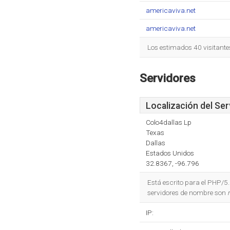
americaviva.net
americaviva.net
Los estimados 40 visitante
Servidores
Localización del Ser
Colo4dallas Lp
Texas
Dallas
Estados Unidos
32.8367, -96.796
Está escrito para el PHP/5.
servidores de nombre son
IP: