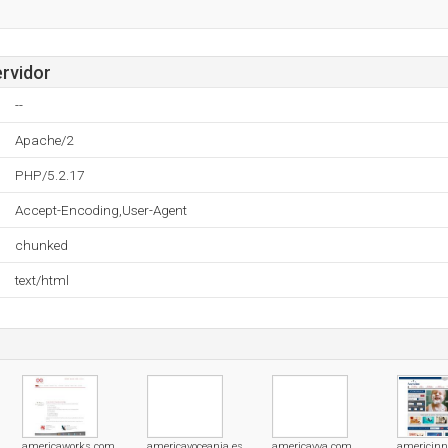
ervidor
--
Apache/2
PHP/5.2.17
Accept-Encoding,User-Agent
chunked
text/html
americaworks.com
americayoceania.es
americayya.com
americin