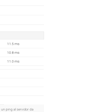
11.5 ms
10.8 ms
11.0 ms
, un ping al servidor da