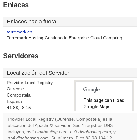
Enlaces
Enlaces hacia fuera
terremark.es
Terremark Hosting Gestionado Enterprise Cloud Compting
Servidores
Localización del Servidor
Provider Local Registry
Ourense
Compostela
This page can't load
España
Google Maps
41.88, -8.15
correctly.
Provider Local Registry (Ourense, Compostela) es la
ubicación del Apache/2 servidor. Sus 4 registros DNS
Do you
OK
incluyen,
ns2.dinahosting.com
,
ns3.dinahosting.com
own this
, y
website?
ns4.dinahosting.com
. Su número IP es 82.98.134.12.