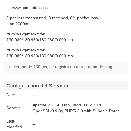
--- www. ping statistics ---
3 packets transmitted, 3 received, 0% packet loss,
time 2000ms
rtt min/avg/max/mdev =
130.980/130.980/130.980/0.000 ms
rtt min/avg/max/mdev =
130.980/130.980/130.980/0.000 ms
Un tiempo de 130 ms, se registra en una prueba de ping.
Configuración del Servidor
Date:
--
Apache/2.2.14 (Unix) mod_ssl/2.2.14
Server:
OpenSSL/0.9.8g PHP/5.2.9 with Suhosin-Patch
Last-
--
Modified: