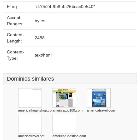
ETag:
"d70b24-9b8-4c264cac0e540"
Accept-
bytes
Ranges:
Content-
2488
Length:
Content-
text/html
Type:
Dominios similares
americathegiftshop.com
americatop100.com
americatravel.com
americatravel.net
americatudestino.com