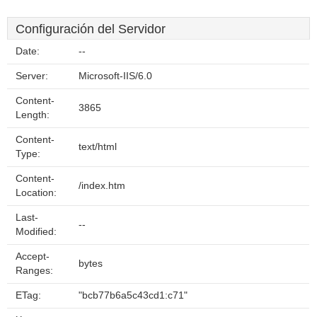
Configuración del Servidor
Date:
--
Server:
Microsoft-IIS/6.0
Content-
3865
Length:
Content-
text/html
Type:
Content-
/index.htm
Location:
Last-
--
Modified:
Accept-
bytes
Ranges:
ETag:
"bcb77b6a5c43cd1:c71"