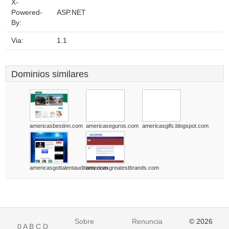
X-
Powered-
ASP.NET
By:
Via:
1.1
Dominios similares
americasbestinn.com
americaseguros.com
americasgifs.blogspot.com
americasgottalentauditions.com
americasgreatestbrands.com
Sobre
Renuncia
© 2026
0
A
B
C
D