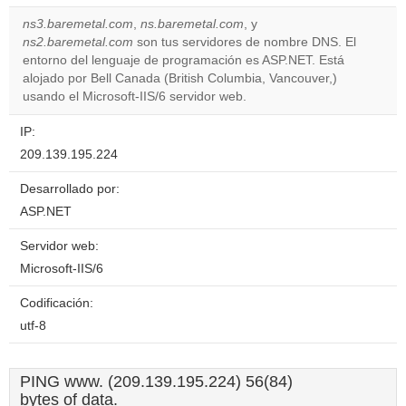
correctly.
ns3.baremetal.com
,
ns.baremetal.com
, y
ns2.baremetal.com
son tus servidores de nombre DNS. El
Do you
OK
entorno del lenguaje de programación es ASP.NET. Está
own this
website?
alojado por Bell Canada (British Columbia, Vancouver,)
usando el Microsoft-IIS/6 servidor web.
IP:
209.139.195.224
Desarrollado por:
ASP.NET
Servidor web:
Microsoft-IIS/6
Codificación:
utf-8
PING www. (209.139.195.224) 56(84)
bytes of data.