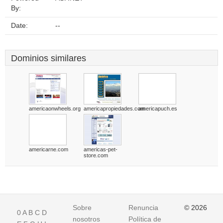
By:
Date:
--
Dominios similares
americaonwheels.org
americapropiedades.com
americapuch.es
americarne.com
americas-pet-
store.com
Sobre
Renuncia
© 2026
0
A
B
C
D
nosotros
Política de