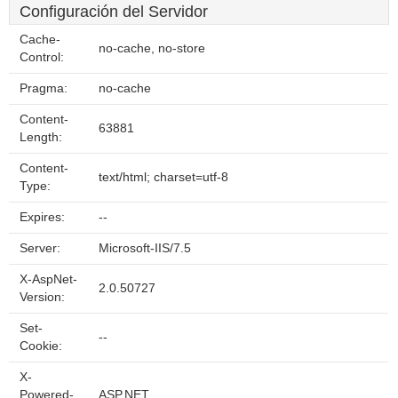
Configuración del Servidor
Cache-
no-cache, no-store
Control:
Pragma:
no-cache
Content-
63881
Length:
Content-
text/html; charset=utf-8
Type:
Expires:
--
Server:
Microsoft-IIS/7.5
X-AspNet-
2.0.50727
Version:
Set-
--
Cookie:
X-
Powered-
ASP.NET