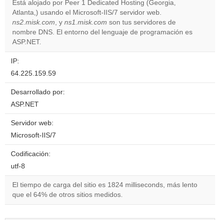
Está alojado por Peer 1 Dedicated Hosting (Georgia,
Atlanta,) usando el Microsoft-IIS/7 servidor web.
Do you
OK
ns2.misk.com
, y
ns1.misk.com
son tus servidores de
own this
website?
nombre DNS. El entorno del lenguaje de programación es
ASP.NET.
IP:
64.225.159.59
Desarrollado por:
ASP.NET
Servidor web:
Microsoft-IIS/7
Codificación:
utf-8
El tiempo de carga del sitio es 1824 milliseconds, más lento
que el 64% de otros sitios medidos.