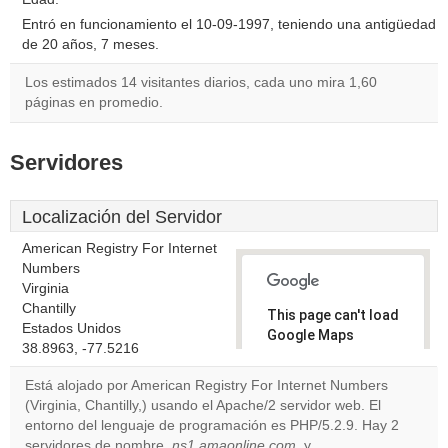
Entró en funcionamiento el 10-09-1997, teniendo una antigüedad
de 20 años, 7 meses.
Los estimados 14 visitantes diarios, cada uno mira 1,60
páginas en promedio.
Servidores
Localización del Servidor
American Registry For Internet
Numbers
Virginia
Chantilly
This page can't load
Estados Unidos
Google Maps
38.8963, -77.5216
correctly.
Está alojado por American Registry For Internet Numbers
Do you
(Virginia, Chantilly,) usando el Apache/2 servidor web. El
OK
own this
entorno del lenguaje de programación es PHP/5.2.9. Hay 2
website?
servidores de nombre,
ns1.amaonline.com
, y