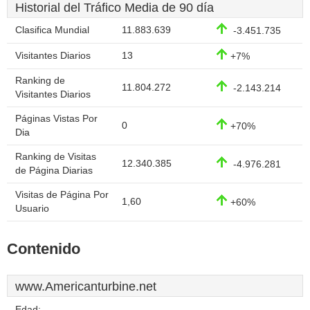
Historial del Tráfico Media de 90 día
Clasifica Mundial
11.883.639
-3.451.735
Visitantes Diarios
13
+7%
Ranking de
11.804.272
-2.143.214
Visitantes Diarios
Páginas Vistas Por
0
+70%
Dia
Ranking de Visitas
12.340.385
-4.976.281
de Página Diarias
Visitas de Página Por
1,60
+60%
Usuario
Contenido
www.Americanturbine.net
Edad: