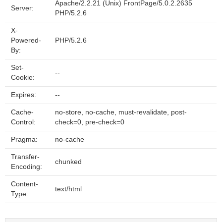
Apache/2.2.21 (Unix) FrontPage/5.0.2.2635
Server:
PHP/5.2.6
X-
Powered-
PHP/5.2.6
By:
Set-
--
Cookie:
Expires:
--
Cache-
no-store, no-cache, must-revalidate, post-
Control:
check=0, pre-check=0
Pragma:
no-cache
Transfer-
chunked
Encoding:
Content-
text/html
Type: