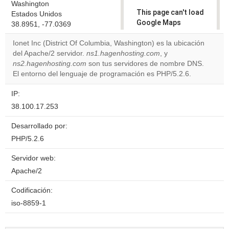
Washington
This page can't load
Estados Unidos
Google Maps
38.8951, -77.0369
correctly.
Ionet Inc (District Of Columbia, Washington) es la ubicación
del Apache/2 servidor.
ns1.hagenhosting.com
, y
Do you
OK
ns2.hagenhosting.com
son tus servidores de nombre DNS.
own this
website?
El entorno del lenguaje de programación es PHP/5.2.6.
IP:
38.100.17.253
Desarrollado por:
PHP/5.2.6
Servidor web:
Apache/2
Codificación:
iso-8859-1