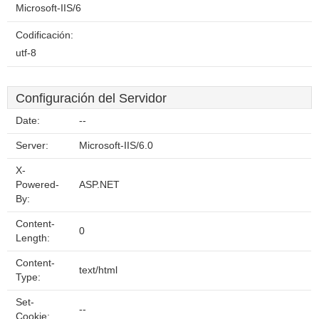
Microsoft-IIS/6
Codificación:
utf-8
Configuración del Servidor
Date:
--
Server:
Microsoft-IIS/6.0
X-
Powered-
ASP.NET
By:
Content-
0
Length:
Content-
text/html
Type:
Set-
--
Cookie: