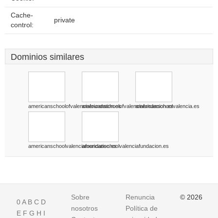
Cache-
private
control:
Dominios similares
americanschoolofvalenciafoundation.es
americanschoolofvalenciafundacion.es
americanschoolvalencia.es
americanschoolvalenciafoundation.es
americanschoolvalenciafundacion.es
Sobre
Renuncia
© 2026
0
A
B
C
D
nosotros
Política de
E
F
G
H
I