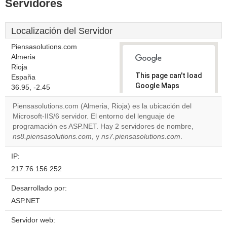
Servidores
Localización del Servidor
Piensasolutions.com
Almeria
Rioja
This page can't load
España
Google Maps
36.95, -2.45
correctly.
Piensasolutions.com (Almeria, Rioja) es la ubicación del
Microsoft-IIS/6 servidor. El entorno del lenguaje de
Do you
OK
programación es ASP.NET. Hay 2 servidores de nombre,
own this
website?
ns8.piensasolutions.com
, y
ns7.piensasolutions.com
.
IP:
217.76.156.252
Desarrollado por:
ASP.NET
Servidor web: