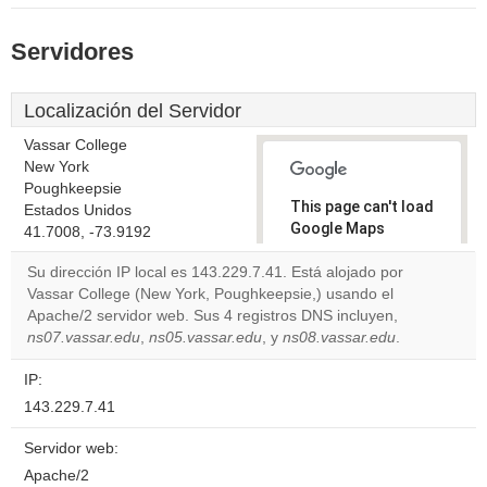
Servidores
Localización del Servidor
Vassar College
New York
Poughkeepsie
This page can't load
Estados Unidos
Google Maps
41.7008, -73.9192
correctly.
Su dirección IP local es 143.229.7.41. Está alojado por
Vassar College (New York, Poughkeepsie,) usando el
Do you
OK
Apache/2 servidor web. Sus 4 registros DNS incluyen,
own this
website?
ns07.vassar.edu
,
ns05.vassar.edu
, y
ns08.vassar.edu
.
IP:
143.229.7.41
Servidor web:
Apache/2