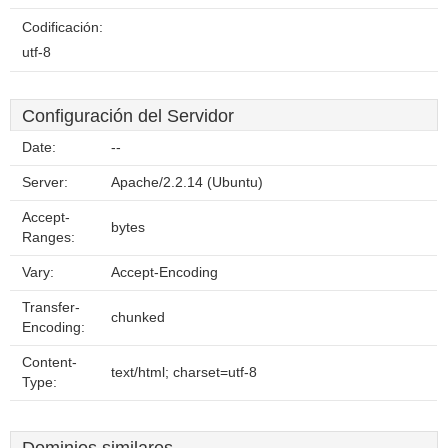
Codificación:
utf-8
Configuración del Servidor
Date:
--
Server:
Apache/2.2.14 (Ubuntu)
Accept-
bytes
Ranges:
Vary:
Accept-Encoding
Transfer-
chunked
Encoding:
Content-
text/html; charset=utf-8
Type: