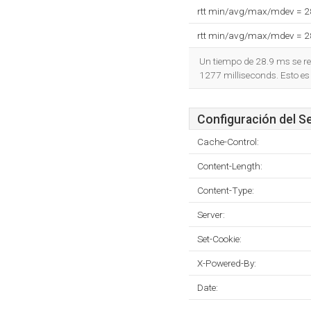
rtt min/avg/max/mdev = 
rtt min/avg/max/mdev = 
Un tiempo de 28.9 ms se re
1277 milliseconds. Esto es
Configuración del S
Cache-Control:
Content-Length:
Content-Type:
Server:
Set-Cookie:
X-Powered-By:
Date: