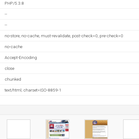
PHP/5.3.8
--
--
no-store, no-cache, must-revalidate, post-check=0, pre-check=0
no-cache
Accept-Encoding
close
chunked
text/html; charset=ISO-8859-1