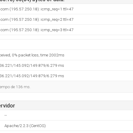
com (195.57.250.18): icmp_req=1 ttl=47
com (195.57.250.18): icmp_req=2 ttl=47
com (195.57.250.18): icmp_req=3 ttl=47
eceived, 0% packet loss, time 2002ms
136.221/145.092/149.879/6.279 ms
136.221/145.092/149.879/6.279 ms
tiempo de 136 ms.
ervidor
--
Apache/2.2.3 (CentOS)