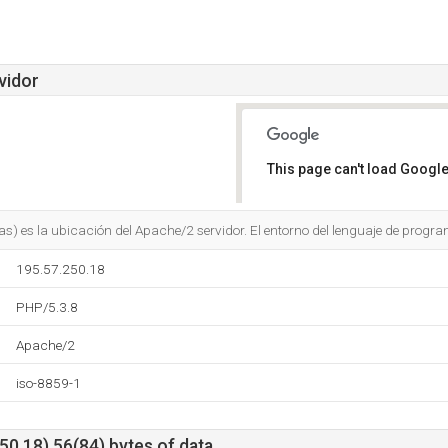
vidor
This page can't load Google
Do you own this website?
las) es la ubicación del Apache/2 servidor. El entorno del lenguaje de prog
195.57.250.18
PHP/5.3.8
Apache/2
iso-8859-1
0.18) 56(84) bytes of data.