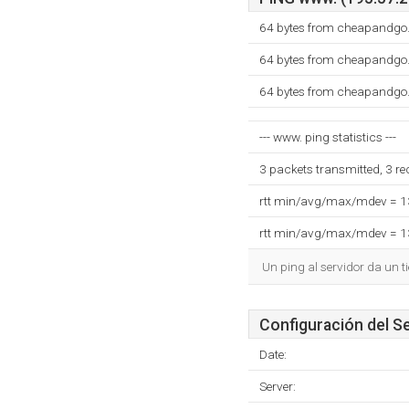
64 bytes from cheapandgo.
64 bytes from cheapandgo.
64 bytes from cheapandgo.
--- www. ping statistics ---
3 packets transmitted, 3 r
rtt min/avg/max/mdev = 
rtt min/avg/max/mdev = 
Un ping al servidor da un 
Configuración del S
Date:
Server: