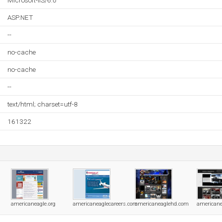
Microsoft-IIS/6.0
ASP.NET
--
no-cache
no-cache
--
text/html; charset=utf-8
161322
americaneagle.org
americaneaglecareers.com
americaneaglehd.com
americane