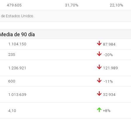
479.605
31,70%
22,10%
s de Estados Unidos.
 Media de 90 día
1.104.150
87.984
235
-20%
1.236.921
121.989
600
-11%
1.013.639
32.934
4,10
+8%