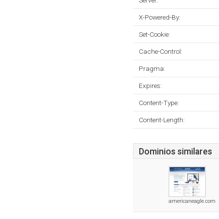
Server:
X-Powered-By:
Set-Cookie:
Cache-Control:
Pragma:
Expires:
Content-Type:
Content-Length:
Dominios similares
americaneagle.com