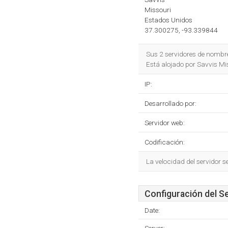
Missouri
Estados Unidos
37.300275, -93.339844
Sus 2 servidores de nombr
Está alojado por Savvis Mis
IP:
Desarrollado por:
Servidor web:
Codificación:
La velocidad del servidor 
Configuración del S
Date: