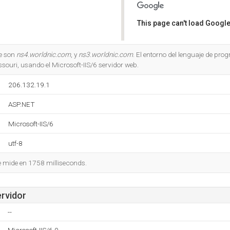
This page can't load Google
Do you own this website?
e son
ns4.worldnic.com
, y
ns3.worldnic.com
. El entorno del lenguaje de pr
souri, usando el Microsoft-IIS/6 servidor web.
206.132.19.1
ASP.NET
Microsoft-IIS/6
utf-8
se mide en 1758 milliseconds.
ervidor
--