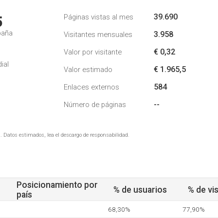
39.690
Páginas vistas al mes
5
paña
3.958
Visitantes mensuales
€ 0,32
Valor por visitante
ial
€ 1.965,5
Valor estimado
584
Enlaces externos
--
Número de páginas
. Datos estimados, lea el descargo de responsabilidad.
Posicionamiento por
% de usuarios
% de vis
país
68,30%
77,90%