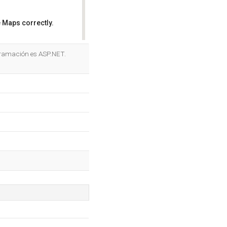
 Maps correctly.
OK
ogramación es ASP.NET.