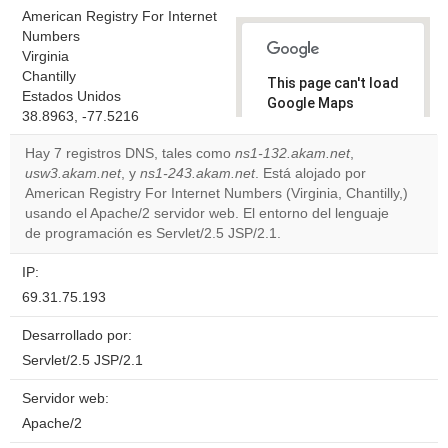
American Registry For Internet
Numbers
Virginia
Chantilly
This page can't load
Estados Unidos
Google Maps
38.8963, -77.5216
correctly.
Hay 7 registros DNS, tales como
ns1-132.akam.net
,
Do you
usw3.akam.net
, y
ns1-243.akam.net
. Está alojado por
OK
own this
American Registry For Internet Numbers (Virginia, Chantilly,)
website?
usando el Apache/2 servidor web. El entorno del lenguaje
de programación es Servlet/2.5 JSP/2.1.
IP:
69.31.75.193
Desarrollado por:
Servlet/2.5 JSP/2.1
Servidor web:
Apache/2