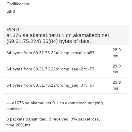
Codificación:
utf-8
PING
a1676.sa.akamai.net.0.1.cn.akamaitech.net
(69.31.75.224) 56(84) bytes of data.
28.9
64 bytes from 69.31.75.224: icmp_seq=1 ttl=57
ms
29.9
64 bytes from 69.31.75.224: icmp_seq=2 ttl=57
ms
29.9
64 bytes from 69.31.75.224: icmp_seq=3 ttl=57
ms
--- a1676.sa.akamai.net.0.1.cn.akamaitech.net ping
statistics ---
3 packets transmitted, 3 received, 0% packet loss,
time 2001ms