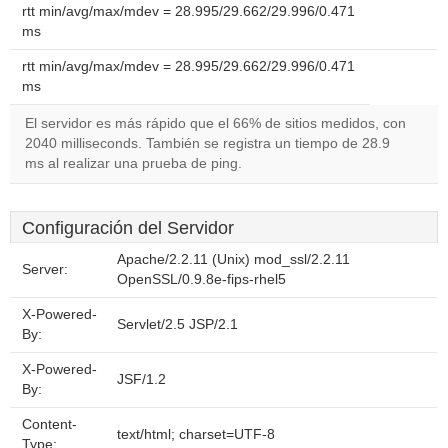
rtt min/avg/max/mdev = 28.995/29.662/29.996/0.471
ms
rtt min/avg/max/mdev = 28.995/29.662/29.996/0.471
ms
El servidor es más rápido que el 66% de sitios medidos, con
2040 milliseconds. También se registra un tiempo de 28.9
ms al realizar una prueba de ping.
Configuración del Servidor
Apache/2.2.11 (Unix) mod_ssl/2.2.11
Server:
OpenSSL/0.9.8e-fips-rhel5
X-Powered-
Servlet/2.5 JSP/2.1
By:
X-Powered-
JSF/1.2
By:
Content-
text/html; charset=UTF-8
Type: