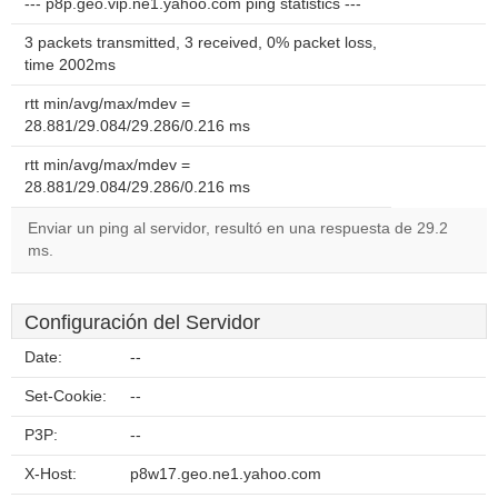
--- p8p.geo.vip.ne1.yahoo.com ping statistics ---
3 packets transmitted, 3 received, 0% packet loss,
time 2002ms
rtt min/avg/max/mdev =
28.881/29.084/29.286/0.216 ms
rtt min/avg/max/mdev =
28.881/29.084/29.286/0.216 ms
Enviar un ping al servidor, resultó en una respuesta de 29.2
ms.
Configuración del Servidor
Date:
--
Set-Cookie:
--
P3P:
--
X-Host:
p8w17.geo.ne1.yahoo.com