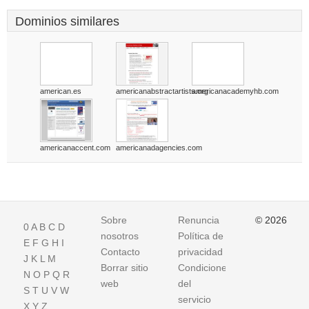
Dominios similares
american.es
americanabstractartists.org
americanacademyhb.com
americanaccent.com
americanadagencies.com
Sobre
Renuncia
© 2026
0
A
B
C
D
nosotros
Política de
E
F
G
H
I
Contacto
privacidad
J
K
L
M
Borrar sitio
Condiciones
N
O
P
Q
R
web
del
S
T
U
V
W
servicio
X
Y
Z