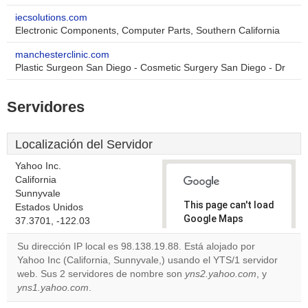
iecsolutions.com
Electronic Components, Computer Parts, Southern California
manchesterclinic.com
Plastic Surgeon San Diego - Cosmetic Surgery San Diego - Dr
Servidores
Localización del Servidor
Yahoo Inc.
California
Sunnyvale
This page can't load
Estados Unidos
Google Maps
37.3701, -122.03
correctly.
Su dirección IP local es 98.138.19.88. Está alojado por
Yahoo Inc (California, Sunnyvale,) usando el YTS/1 servidor
Do you
OK
web. Sus 2 servidores de nombre son
yns2.yahoo.com
own this
, y
website?
yns1.yahoo.com
.