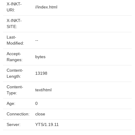
X-INKT-
//index.html
URI:
X-INKT-
SITE:
Last-
--
Modified:
Accept-
bytes
Ranges:
Content-
13198
Length:
Content-
text/html
Type:
Age:
0
Connection:
close
Server:
YTS/1.19.11