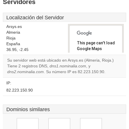
Servidores
Localización del Servidor
Arsys.es
Almeria
Rioja
This page can't load
España
Google Maps
36.95, -2.45
correctly.
Su servidor web está ubicado en Arsys.es (Almeria, Rioja.)
Tiene 2 registros DNS,
dns1.nominalia.com
, y
Do you
OK
dns2.nominalia.com
. Su número IP es 82.223.150.90.
own this
website?
IP:
82.223.150.90
Dominios similares