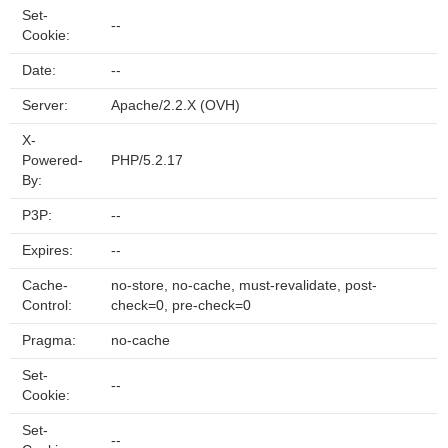
Set-
--
Cookie:
Date:
--
Server:
Apache/2.2.X (OVH)
X-
Powered-
PHP/5.2.17
By:
P3P:
--
Expires:
--
Cache-
no-store, no-cache, must-revalidate, post-
Control:
check=0, pre-check=0
Pragma:
no-cache
Set-
--
Cookie:
Set-
--