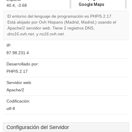
Google Maps
40.4, -3.68
correctly.
El entorno del lenguaje de programación es PHP/5.2.17.
Está alojado por Ovh Hispano (Madrid, Madrid,) usando el
Do you
OK
Apache/2 servidor web. Tiene 2 registros DNS,
own this
website?
dns16.ovh.net
, y
ns16.ovh.net
.
IP:
87.98.231.4
Desarrollado por:
PHP/5.2.17
Servidor web:
Apache/2
Codificación:
utf-8
Configuración del Servidor