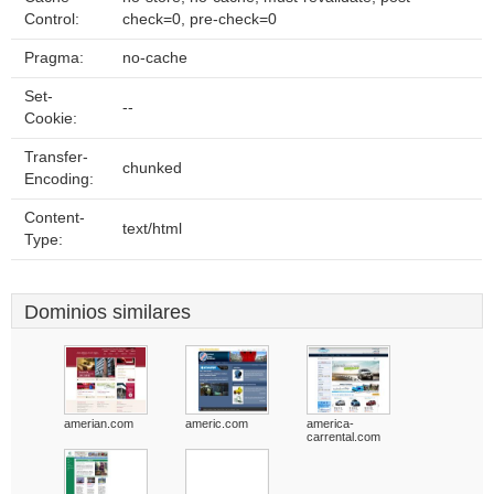
Control:
check=0, pre-check=0
Pragma:
no-cache
Set-
--
Cookie:
Transfer-
chunked
Encoding:
Content-
text/html
Type:
Dominios similares
amerian.com
americ.com
america-
carrental.com