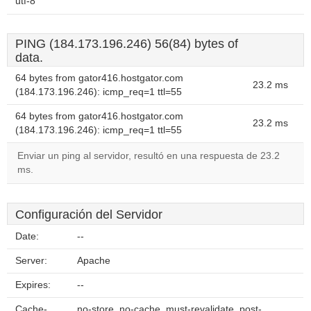
utf-8
PING (184.173.196.246) 56(84) bytes of
data.
64 bytes from gator416.hostgator.com
23.2 ms
(184.173.196.246): icmp_req=1 ttl=55
64 bytes from gator416.hostgator.com
23.2 ms
(184.173.196.246): icmp_req=1 ttl=55
Enviar un ping al servidor, resultó en una respuesta de 23.2
ms.
Configuración del Servidor
Date:
--
Server:
Apache
Expires:
--
Cache-
no-store, no-cache, must-revalidate, post-