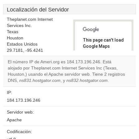
Localización del Servidor
Theplanet.com Internet
Services Inc.
Texas
Houston
This page can't load
Estados Unidos
Google Maps
29.7181, -95.4241
correctly.
El número IP de Ameri.org es 184.173.196.246. Está
Do you
alojado por Theplanet.com Internet Services Inc (Texas,
OK
own this
Houston,) usando el Apache servidor web. Tiene 2 registros
website?
DNS,
ns831.hostgator.com
, y
ns832.hostgator.com
.
IP:
184.173.196.246
Servidor web:
Apache
Codificación: