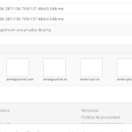
136.287/136.709/137.484/0.548 ms
136.287/136.709/137.484/0.548 ms
gistra en una prueba de ping.
amergourmet.com
amergourmet.es
ameri-cars.es
ameri-pris
otros
Renuncia
Política de privacidad
io web
Condiciones del servicio