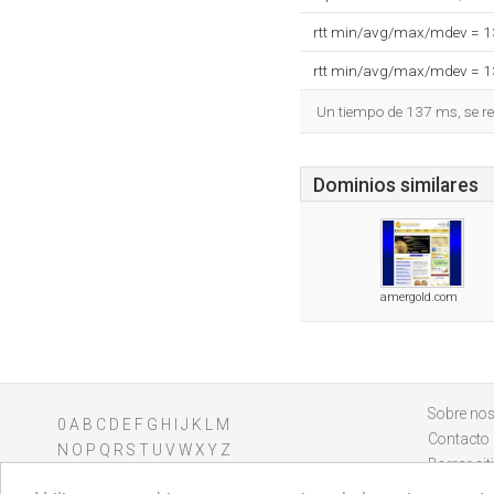
rtt min/avg/max/mdev = 
rtt min/avg/max/mdev = 
Un tiempo de 137 ms, se re
Dominios similares
amergold.com
Sobre nos
0
A
B
C
D
E
F
G
H
I
J
K
L
M
Contacto
N
O
P
Q
R
S
T
U
V
W
X
Y
Z
Borrar sit