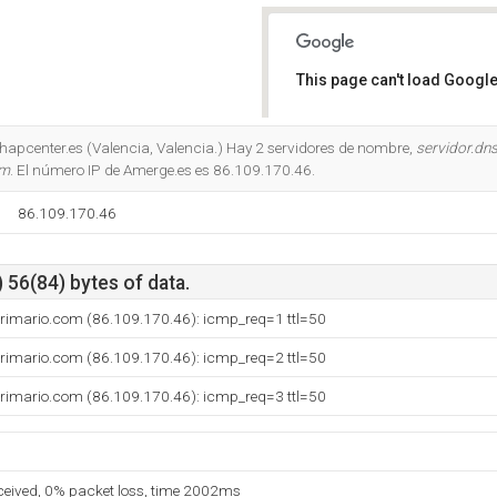
This page can't load Google
Do you own this website?
Dhapcenter.es (Valencia, Valencia.) Hay 2 servidores de nombre,
servidor.dn
om
. El número IP de Amerge.es es 86.109.170.46.
86.109.170.46
 56(84) bytes of data.
primario.com (86.109.170.46): icmp_req=1 ttl=50
primario.com (86.109.170.46): icmp_req=2 ttl=50
primario.com (86.109.170.46): icmp_req=3 ttl=50
eceived, 0% packet loss, time 2002ms