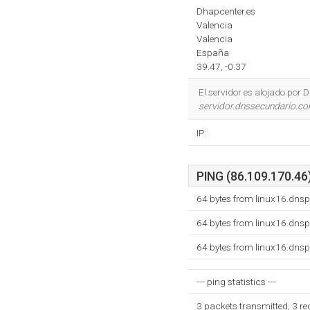
Dhapcenter.es
Valencia
Valencia
España
39.47, -0.37
El servidor es alojado por 
servidor.dnssecundario.c
IP:
PING (86.109.170.46)
64 bytes from linux16.dns
64 bytes from linux16.dns
64 bytes from linux16.dns
--- ping statistics ---
3 packets transmitted, 3 r