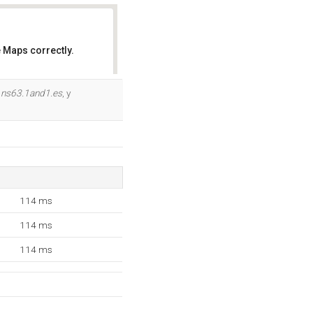
 Maps correctly.
OK
,
ns63.1and1.es
, y
114 ms
114 ms
114 ms