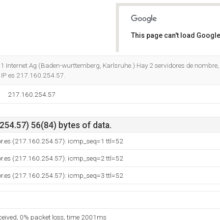
This page can't load Google
Do you own this website?
 1 1 Internet Ag (Baden-wurttemberg, Karlsruhe.) Hay 2 servidores de nombre
 IP es 217.160.254.57.
217.160.254.57
54.57) 56(84) bytes of data.
dor.es (217.160.254.57): icmp_seq=1 ttl=52
dor.es (217.160.254.57): icmp_seq=2 ttl=52
dor.es (217.160.254.57): icmp_seq=3 ttl=52
eceived, 0% packet loss, time 2001ms