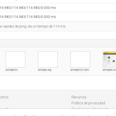
114.983/114.983/114.983/0.000 ms
114.983/114.983/114.983/0.000 ms
e rapidez de ping, da un tiempo de 114 ms.
amepe.es
amepe.org
amephist.com
amepla.c
otros
Renuncia
Política de privacidad
io web
Condiciones del servicio