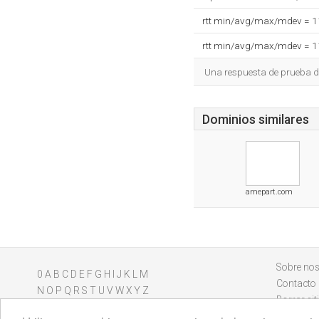
rtt min/avg/max/mdev = 
rtt min/avg/max/mdev = 
Una respuesta de prueba d
Dominios similares
amepart.com
Sobre nos
0
A
B
C
D
E
F
G
H
I
J
K
L
M
Contacto
N
O
P
Q
R
S
T
U
V
W
X
Y
Z
Borrar sit