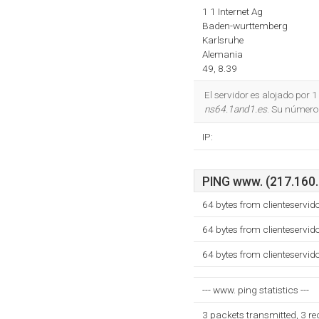
1 1 Internet Ag
Baden-wurttemberg
Karlsruhe
Alemania
49, 8.39
El servidor es alojado por
ns64.1and1.es
. Su número
IP:
PING www. (217.160.2
64 bytes from clienteservi
64 bytes from clienteservi
64 bytes from clienteservi
--- www. ping statistics ---
3 packets transmitted, 3 r