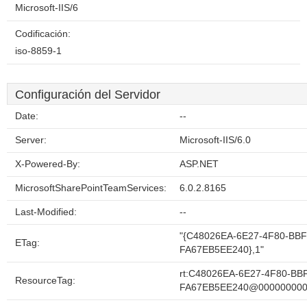
Microsoft-IIS/6
Codificación:
iso-8859-1
Configuración del Servidor
Date:
--
Server:
Microsoft-IIS/6.0
X-Powered-By:
ASP.NET
MicrosoftSharePointTeamServices:
6.0.2.8165
Last-Modified:
--
"{C48026EA-6E27-4F80-BBF
ETag:
FA67EB5EE240},1"
rt:C48026EA-6E27-4F80-BB
ResourceTag:
FA67EB5EE240@00000000