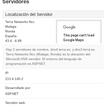
Servidores
Localización del Servidor
Terra Networks Ncc
Malaga
Ronda
This page can't load
España
Google Maps
43.4, -6.88
correctly.
Hay 2 servidores de nombre,
dns4.terra.es
, y
dns3.terra.es
.
Terra Networks Ncc (Malaga, Ronda) es la ubicación del
Do you
OK
Microsoft-IIS/6 servidor. El entorno del lenguaje de
own this
website?
programación es ASP.NET.
IP:
213.4.140.2
Desarrollado por:
ASP.NET
Servidor web: