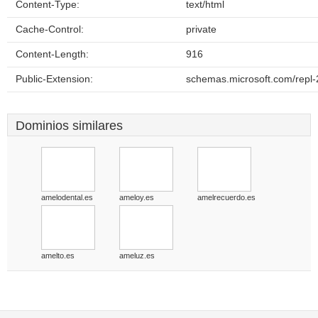
Content-Type:
text/html
Cache-Control:
private
Content-Length:
916
Public-Extension:
schemas.microsoft.com/repl-
Dominios similares
amelodental.es
ameloy.es
amelrecuerdo.es
amelto.es
ameluz.es