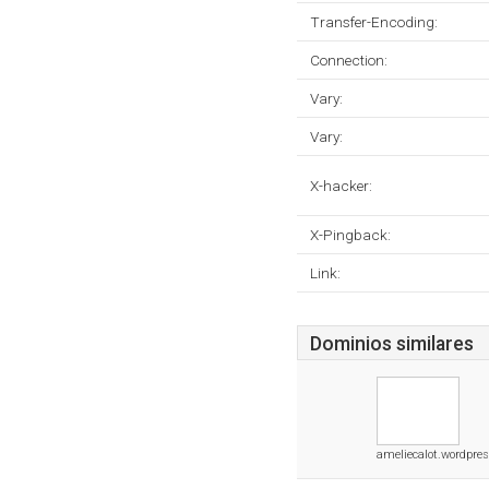
Transfer-Encoding:
Connection:
Vary:
Vary:
X-hacker:
X-Pingback:
Link:
Dominios similares
ameliecalot.wordpre