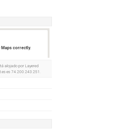
 Maps correctly.
OK
tá alojado por Layered
ot.es es 74.200.243.251.