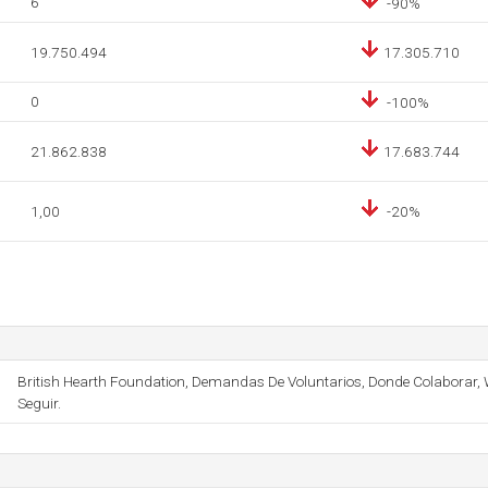
6
-90%
19.750.494
17.305.710
0
-100%
21.862.838
17.683.744
1,00
-20%
British Hearth Foundation, Demandas De Voluntarios, Donde Colaborar, We
Seguir.