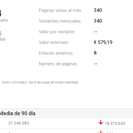
340
Páginas vistas al mes
4
paña
340
Visitantes mensuales
--
Valor por visitante
5
ial
€ 579,19
Valor estimado
8
Enlaces externos
--
Número de páginas
. Datos estimados, lea el descargo de responsabilidad.
 Media de 90 día
21.246.382
18.373.642