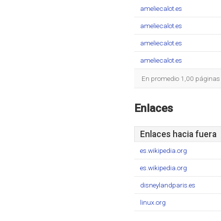
ameliecalot.es
ameliecalot.es
ameliecalot.es
ameliecalot.es
En promedio 1,00 páginas s
Enlaces
Enlaces hacia fuera
es.wikipedia.org
es.wikipedia.org
disneylandparis.es
linux.org