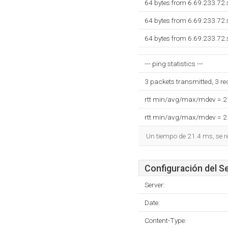
64 bytes from 6.69.233.72.
64 bytes from 6.69.233.72.
64 bytes from 6.69.233.72.
--- ping statistics ---
3 packets transmitted, 3 r
rtt min/avg/max/mdev = 
rtt min/avg/max/mdev = 
Un tiempo de 21.4 ms, se r
Configuración del S
Server:
Date:
Content-Type: