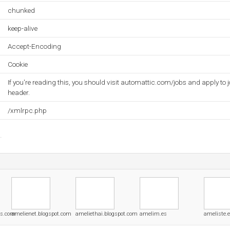
chunked
keep-alive
Accept-Encoding
Cookie
If you're reading this, you should visit automattic.com/jobs and apply to j
header.
/xmlrpc.php
ss.com
amelienet.blogspot.com
ameliethai.blogspot.com
amelim.es
ameliste.