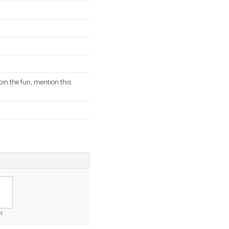
oin the fun, mention this
es