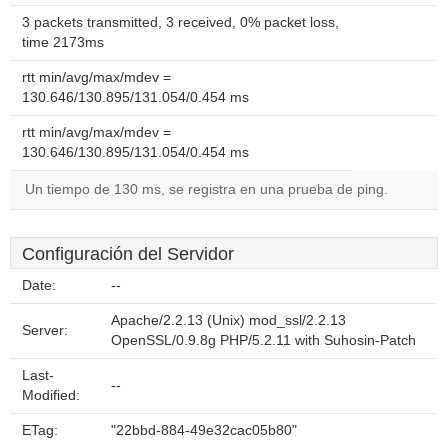
3 packets transmitted, 3 received, 0% packet loss,
time 2173ms
rtt min/avg/max/mdev =
130.646/130.895/131.054/0.454 ms
rtt min/avg/max/mdev =
130.646/130.895/131.054/0.454 ms
Un tiempo de 130 ms, se registra en una prueba de ping.
Configuración del Servidor
Date:
--
Apache/2.2.13 (Unix) mod_ssl/2.2.13
Server:
OpenSSL/0.9.8g PHP/5.2.11 with Suhosin-Patch
Last-
--
Modified:
ETag:
"22bbd-884-49e32cac05b80"