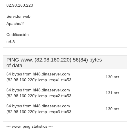
82.98.160.220
Servidor web:
Apache/2
Codificación:
utf-8
PING www. (82.98.160.220) 56(84) bytes
of data.
64 bytes from hl48.dinaserver.com
130 ms
(82.98.160.220): icmp_req=1 ttl=53
64 bytes from hl48.dinaserver.com
131 ms
(82.98.160.220): icmp_req=2 ttl=53
64 bytes from hl48.dinaserver.com
130 ms
(82.98.160.220): icmp_req=3 ttl=53
--- www. ping statistics ---