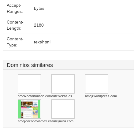
Accept-
bytes
Ranges:
Content-
2180
Length:
Content-
text/html
Type:
Dominios similares
ameixaafortunada.com
ameixeiras.es
ameji.wordpress.com
amejicoconaviamex.es
amejimina.com