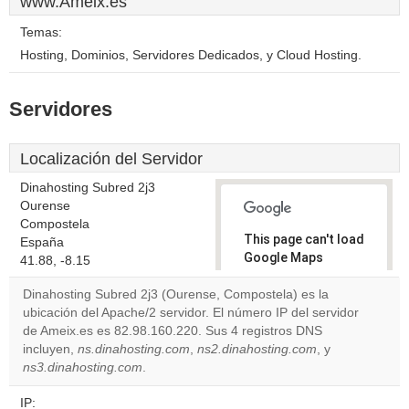
www.Ameix.es
Temas:
Hosting, Dominios, Servidores Dedicados, y Cloud Hosting.
Servidores
Localización del Servidor
Dinahosting Subred 2j3
Ourense
Compostela
This page can't load
España
Google Maps
41.88, -8.15
correctly.
Dinahosting Subred 2j3 (Ourense, Compostela) es la
ubicación del Apache/2 servidor. El número IP del servidor
Do you
OK
de Ameix.es es 82.98.160.220. Sus 4 registros DNS
own this
website?
incluyen,
ns.dinahosting.com
,
ns2.dinahosting.com
, y
ns3.dinahosting.com
.
IP: