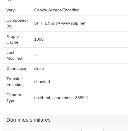
Vary:
Cookie,Accept-Encoding
Composed-
SPIP 1.9.2i @ www.spip.net
By:
X-Spip-
1800
Cache:
Last-
--
Modified:
Connection:
close
Transfer-
chunked
Encoding:
Content-
text/html; charset=iso-8859-1
Type:
Dominios similares