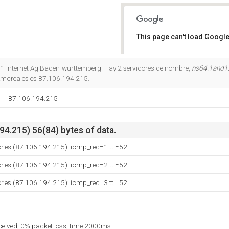
This page can't load Google
Do you own this website?
 1 1 Internet Ag Baden-wurttemberg. Hay 2 servidores de nombre,
ns64.1and1
 Amcrea.es es 87.106.194.215.
87.106.194.215
4.215) 56(84) bytes of data.
or.es (87.106.194.215): icmp_req=1 ttl=52
or.es (87.106.194.215): icmp_req=2 ttl=52
or.es (87.106.194.215): icmp_req=3 ttl=52
eceived, 0% packet loss, time 2000ms