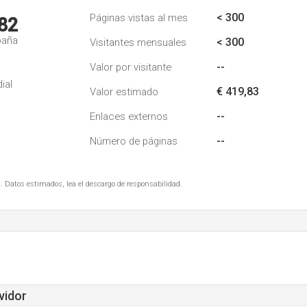
< 300
Páginas vistas al mes
82
paña
< 300
Visitantes mensuales
--
Valor por visitante
ial
€ 419,83
Valor estimado
--
Enlaces externos
--
Número de páginas
. Datos estimados, lea el descargo de responsabilidad.
vidor