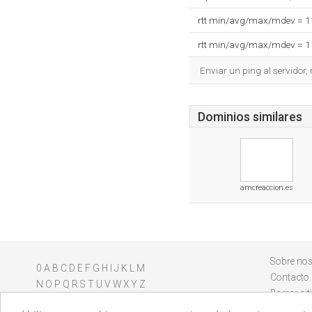
rtt min/avg/max/mdev = 
rtt min/avg/max/mdev = 
Enviar un ping al servidor,
Dominios similares
amcreaccion.es
Sobre nos
0
A
B
C
D
E
F
G
H
I
J
K
L
M
Contacto
N
O
P
Q
R
S
T
U
V
W
X
Y
Z
Borrar sit