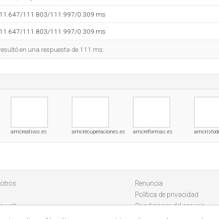
111.647/111.803/111.997/0.309 ms
111.647/111.803/111.997/0.309 ms
 resultó en una respuesta de 111 ms.
amcreativos.es
amcrecuperaciones.es
amcreformas.es
amcristod
otros
Renuncia
Política de privacidad
io web
Condiciones del servicio