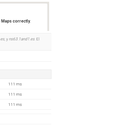
 Maps correctly.
OK
.es
, y
ns63.1and1.es
. El
111 ms
111 ms
111 ms