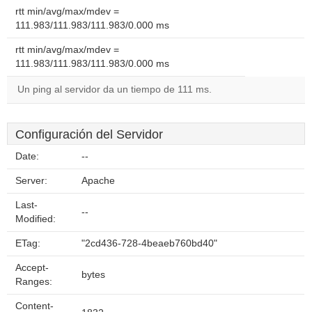
rtt min/avg/max/mdev =
111.983/111.983/111.983/0.000 ms
rtt min/avg/max/mdev =
111.983/111.983/111.983/0.000 ms
Un ping al servidor da un tiempo de 111 ms.
Configuración del Servidor
Date:
--
Server:
Apache
Last-
--
Modified:
ETag:
"2cd436-728-4beaeb760bd40"
Accept-
bytes
Ranges:
Content-