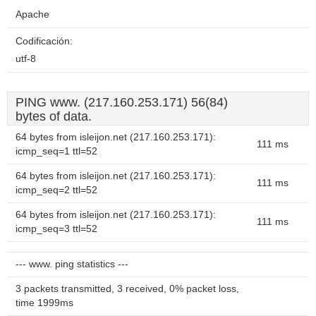
Apache
Codificación:
utf-8
PING www. (217.160.253.171) 56(84)
bytes of data.
64 bytes from isleijon.net (217.160.253.171):
111 ms
icmp_seq=1 ttl=52
64 bytes from isleijon.net (217.160.253.171):
111 ms
icmp_seq=2 ttl=52
64 bytes from isleijon.net (217.160.253.171):
111 ms
icmp_seq=3 ttl=52
--- www. ping statistics ---
3 packets transmitted, 3 received, 0% packet loss,
time 1999ms