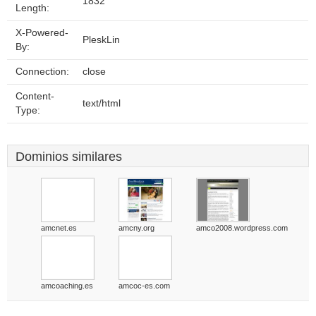
1832
Length:
X-Powered-
PleskLin
By:
Connection:
close
Content-
text/html
Type:
Dominios similares
amcnet.es
amcny.org
amco2008.wordpress.com
amcoaching.es
amcoc-es.com