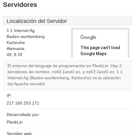
Servidores
Localización del Servidor
1 1 Internet Ag
Baden-wurttemberg
Karlsruhe
This page can't load
Alemania
Google Maps
49, 8.39
correctly.
El entorno del lenguaje de programación es PleskLin. Hay 2
servidores de nombre,
ns64.1and1.es
, y
ns63.1and1.es
. 1 1
Do you
OK
Internet Ag (Baden-wurttemberg, Karlsruhe) es la ubicación
own this
website?
del Apache servidor.
IP:
217.160.253.171
Desarrollado por:
PleskLin
Servidor web: