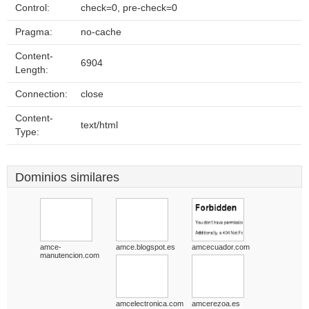
Control:
check=0, pre-check=0
Pragma:
no-cache
Content-
6904
Length:
Connection:
close
Content-
text/html
Type:
Dominios similares
amce-
amce.blogspot.es
amcecuador.com
manutencion.com
amcelectronica.com
amcerezoa.es