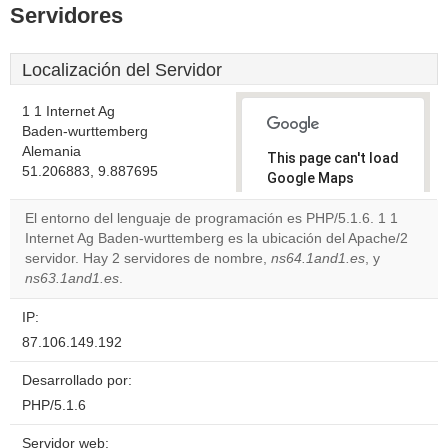
Servidores
Localización del Servidor
1 1 Internet Ag
Baden-wurttemberg
Alemania
This page can't load
51.206883, 9.887695
Google Maps
correctly.
El entorno del lenguaje de programación es PHP/5.1.6. 1 1
Internet Ag Baden-wurttemberg es la ubicación del Apache/2
Do you
OK
servidor. Hay 2 servidores de nombre,
ns64.1and1.es
own this
, y
website?
ns63.1and1.es
.
IP:
87.106.149.192
Desarrollado por:
PHP/5.1.6
Servidor web: