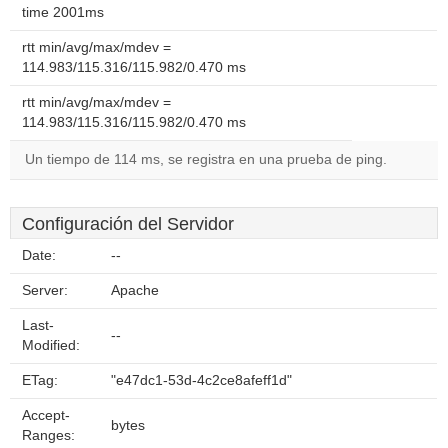
time 2001ms
rtt min/avg/max/mdev =
114.983/115.316/115.982/0.470 ms
rtt min/avg/max/mdev =
114.983/115.316/115.982/0.470 ms
Un tiempo de 114 ms, se registra en una prueba de ping.
Configuración del Servidor
Date:
--
Server:
Apache
Last-
--
Modified:
ETag:
"e47dc1-53d-4c2ce8afeff1d"
Accept-
bytes
Ranges: