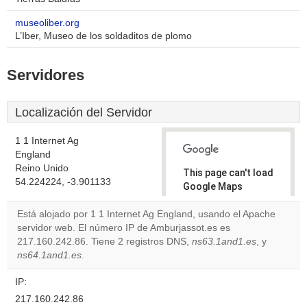
museoliber.org
L’Iber, Museo de los soldaditos de plomo
Servidores
Localización del Servidor
1 1 Internet Ag
England
Reino Unido
This page can't load
54.224224, -3.901133
Google Maps
correctly.
Está alojado por 1 1 Internet Ag England, usando el Apache
servidor web. El número IP de Amburjassot.es es
Do you
OK
217.160.242.86. Tiene 2 registros DNS,
ns63.1and1.es
own this
, y
website?
ns64.1and1.es
.
IP:
217.160.242.86