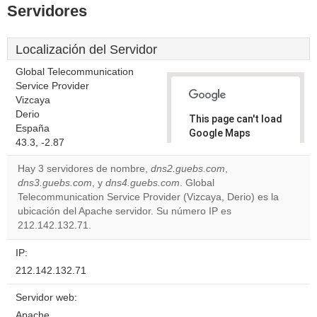
Servidores
Localización del Servidor
Global Telecommunication
Service Provider
Vizcaya
Derio
This page can't load
España
Google Maps
43.3, -2.87
correctly.
Hay 3 servidores de nombre,
dns2.guebs.com
,
Do you
dns3.guebs.com
, y
dns4.guebs.com
. Global
OK
own this
Telecommunication Service Provider (Vizcaya, Derio) es la
website?
ubicación del Apache servidor. Su número IP es
212.142.132.71.
IP:
212.142.132.71
Servidor web:
Apache