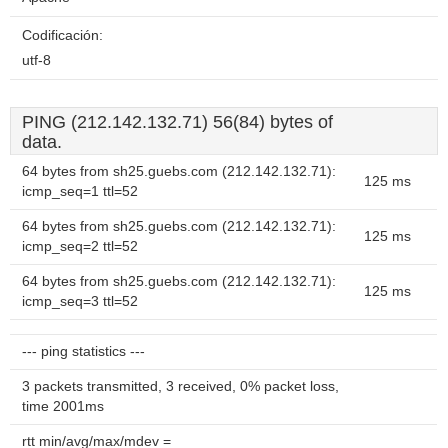
Codificación:
utf-8
PING (212.142.132.71) 56(84) bytes of
data.
64 bytes from sh25.guebs.com (212.142.132.71):
125 ms
icmp_seq=1 ttl=52
64 bytes from sh25.guebs.com (212.142.132.71):
125 ms
icmp_seq=2 ttl=52
64 bytes from sh25.guebs.com (212.142.132.71):
125 ms
icmp_seq=3 ttl=52
--- ping statistics ---
3 packets transmitted, 3 received, 0% packet loss,
time 2001ms
rtt min/avg/max/mdev =