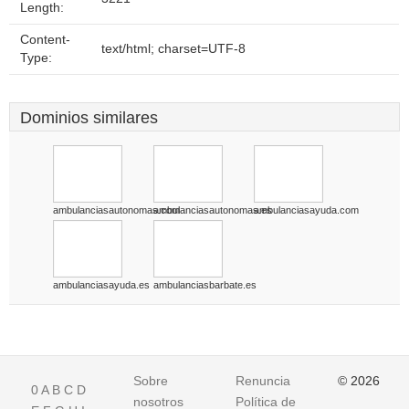
Length:
Content-
text/html; charset=UTF-8
Type:
Dominios similares
ambulanciasautonomas.com
ambulanciasautonomas.es
ambulanciasayuda.com
ambulanciasayuda.es
ambulanciasbarbate.es
Sobre
Renuncia
© 2026
0
A
B
C
D
nosotros
Política de