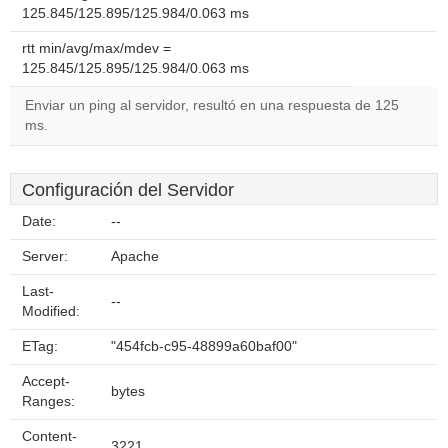
125.845/125.895/125.984/0.063 ms
rtt min/avg/max/mdev =
125.845/125.895/125.984/0.063 ms
Enviar un ping al servidor, resultó en una respuesta de 125
ms.
Configuración del Servidor
Date:
--
Server:
Apache
Last-
--
Modified:
ETag:
"454fcb-c95-48899a60baf00"
Accept-
bytes
Ranges:
Content-
3221