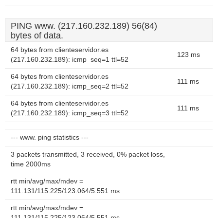
PING www. (217.160.232.189) 56(84)
bytes of data.
64 bytes from clienteservidor.es
123 ms
(217.160.232.189): icmp_seq=1 ttl=52
64 bytes from clienteservidor.es
111 ms
(217.160.232.189): icmp_seq=2 ttl=52
64 bytes from clienteservidor.es
111 ms
(217.160.232.189): icmp_seq=3 ttl=52
--- www. ping statistics ---
3 packets transmitted, 3 received, 0% packet loss,
time 2000ms
rtt min/avg/max/mdev =
111.131/115.225/123.064/5.551 ms
rtt min/avg/max/mdev =
111.131/115.225/123.064/5.551 ms