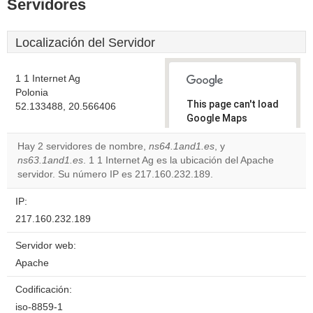
Servidores
Localización del Servidor
1 1 Internet Ag
Polonia
This page can't load
52.133488, 20.566406
Google Maps
correctly.
Hay 2 servidores de nombre,
ns64.1and1.es
, y
ns63.1and1.es
. 1 1 Internet Ag es la ubicación del Apache
Do you
OK
servidor. Su número IP es 217.160.232.189.
own this
website?
IP:
217.160.232.189
Servidor web:
Apache
Codificación:
iso-8859-1