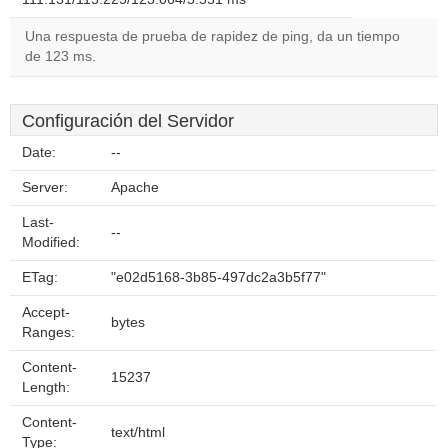
Una respuesta de prueba de rapidez de ping, da un tiempo
de 123 ms.
Configuración del Servidor
Date:
--
Server:
Apache
Last-
--
Modified:
ETag:
"e02d5168-3b85-497dc2a3b5f77"
Accept-
bytes
Ranges:
Content-
15237
Length:
Content-
text/html
Type: