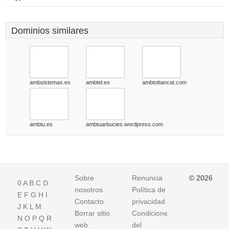
Dominios similares
ambsistemas.es
ambtel.es
ambtottancat.com
ambtu.es
ambtuarbucies.wordpress.com
Sobre
Renuncia
© 2026
0
A
B
C
D
nosotros
Política de
E
F
G
H
I
Contacto
privacidad
J
K
L
M
Borrar sitio
Condiciones
N
O
P
Q
R
web
del