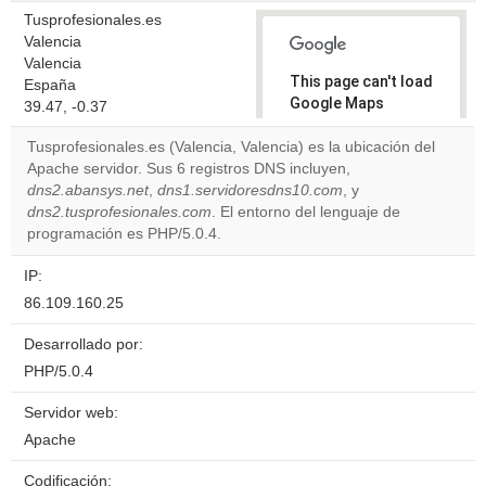
Tusprofesionales.es
Valencia
Valencia
This page can't load
España
Google Maps
39.47, -0.37
correctly.
Tusprofesionales.es (Valencia, Valencia) es la ubicación del
Apache servidor. Sus 6 registros DNS incluyen,
Do you
OK
dns2.abansys.net
,
dns1.servidoresdns10.com
own this
, y
website?
dns2.tusprofesionales.com
. El entorno del lenguaje de
programación es PHP/5.0.4.
IP:
86.109.160.25
Desarrollado por:
PHP/5.0.4
Servidor web:
Apache
Codificación: