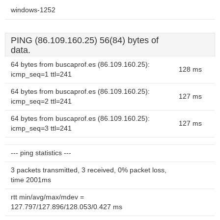
windows-1252
PING (86.109.160.25) 56(84) bytes of
data.
64 bytes from buscaprof.es (86.109.160.25):
128 ms
icmp_seq=1 ttl=241
64 bytes from buscaprof.es (86.109.160.25):
127 ms
icmp_seq=2 ttl=241
64 bytes from buscaprof.es (86.109.160.25):
127 ms
icmp_seq=3 ttl=241
--- ping statistics ---
3 packets transmitted, 3 received, 0% packet loss,
time 2001ms
rtt min/avg/max/mdev =
127.797/127.896/128.053/0.427 ms