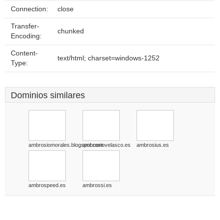
Connection:
close
Transfer-
chunked
Encoding:
Content-
text/html; charset=windows-1252
Type:
Dominios similares
ambrosiomorales.blogspot.com
ambrosiovelasco.es
ambrosius.es
ambrospeed.es
ambrossi.es