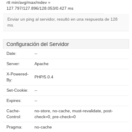
rtt min/avg/max/mdev =
127.797/127.896/128.053/0.427 ms
Enviar un ping al servidor, resultó en una respuesta de 128
ms.
Configuración del Servidor
Date:
--
Server:
Apache
X-Powered-
PHP/5.0.4
By:
Set-Cookie:
--
Expires:
--
Cache-
no-store, no-cache, must-revalidate, post-
Control:
check=0, pre-check=0
Pragma:
no-cache