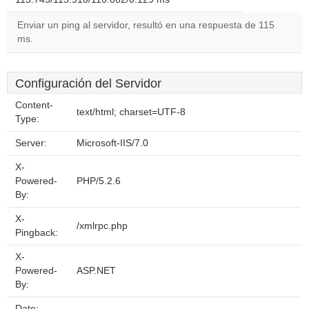
Enviar un ping al servidor, resultó en una respuesta de 115
ms.
Configuración del Servidor
Content-
text/html; charset=UTF-8
Type:
Server:
Microsoft-IIS/7.0
X-
Powered-
PHP/5.2.6
By:
X-
/xmlrpc.php
Pingback:
X-
Powered-
ASP.NET
By:
Date:
--