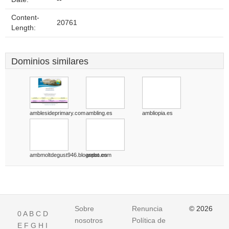
Content-
20761
Length:
Dominios similares
amblesideprimary.com
ambling.es
ambliopia.es
ambmoltdegust946.blogspot.com
ambo.es
Sobre
Renuncia
© 2026
0
A
B
C
D
nosotros
Política de
E
F
G
H
I