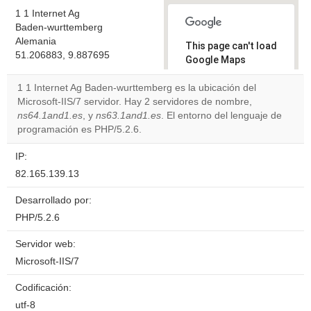
1 1 Internet Ag
Baden-wurttemberg
Alemania
This page can't load
51.206883, 9.887695
Google Maps
correctly.
1 1 Internet Ag Baden-wurttemberg es la ubicación del
Microsoft-IIS/7 servidor. Hay 2 servidores de nombre,
Do you
OK
ns64.1and1.es
, y
ns63.1and1.es
. El entorno del lenguaje de
own this
website?
programación es PHP/5.2.6.
IP:
82.165.139.13
Desarrollado por:
PHP/5.2.6
Servidor web:
Microsoft-IIS/7
Codificación:
utf-8