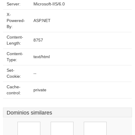
Server:
Microsoft-IIS/6.0
X-
Powered-
ASP.NET
By:
Content-
8757
Length:
Content-
text/html
Type:
Set-
--
Cookie:
Cache-
private
control:
Dominios similares