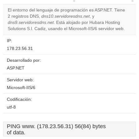
correctly.
El entorno del lenguaje de programación es ASP.NET. Tiene
2 registros DNS,
dns10.servidoresdns.net
, y
Do you
OK
dns9.servidoresdns.net
. Está alojado por Hubara Hosting
own this
website?
Solutions S.l. Cadiz, usando el Microsoft-IIS/6 servidor web.
IP:
178.23.56.31
Desarrollado por:
ASP.NET
Servidor web:
Microsoft-IIS/6
Codificación:
utf-8
PING www. (178.23.56.31) 56(84) bytes
of data.