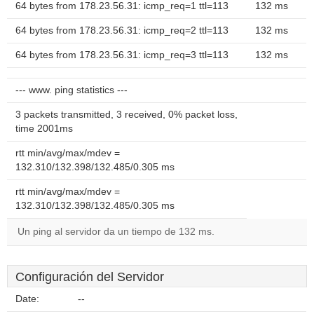
64 bytes from 178.23.56.31: icmp_req=1 ttl=113
132 ms
64 bytes from 178.23.56.31: icmp_req=2 ttl=113
132 ms
64 bytes from 178.23.56.31: icmp_req=3 ttl=113
132 ms
--- www. ping statistics ---
3 packets transmitted, 3 received, 0% packet loss,
time 2001ms
rtt min/avg/max/mdev =
132.310/132.398/132.485/0.305 ms
rtt min/avg/max/mdev =
132.310/132.398/132.485/0.305 ms
Un ping al servidor da un tiempo de 132 ms.
Configuración del Servidor
Date:
--