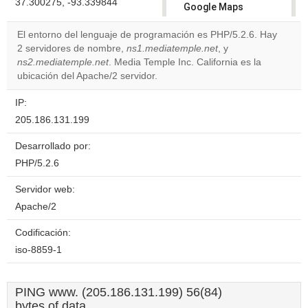
37.300275, -93.339844
Google Maps
correctly.
El entorno del lenguaje de programación es PHP/5.2.6. Hay
2 servidores de nombre,
ns1.mediatemple.net
, y
Do you
OK
ns2.mediatemple.net
. Media Temple Inc. California es la
own this
website?
ubicación del Apache/2 servidor.
IP:
205.186.131.199
Desarrollado por:
PHP/5.2.6
Servidor web:
Apache/2
Codificación:
iso-8859-1
PING www. (205.186.131.199) 56(84)
bytes of data.