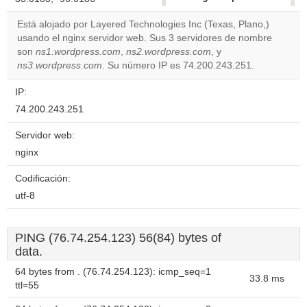
correctly.
Está alojado por Layered Technologies Inc (Texas, Plano,)
usando el nginx servidor web. Sus 3 servidores de nombre
Do you
OK
son
ns1.wordpress.com
,
ns2.wordpress.com
own this
, y
website?
ns3.wordpress.com
. Su número IP es 74.200.243.251.
IP:
74.200.243.251
Servidor web:
nginx
Codificación:
utf-8
PING (76.74.254.123) 56(84) bytes of
data.
64 bytes from . (76.74.254.123): icmp_seq=1
33.8 ms
ttl=55