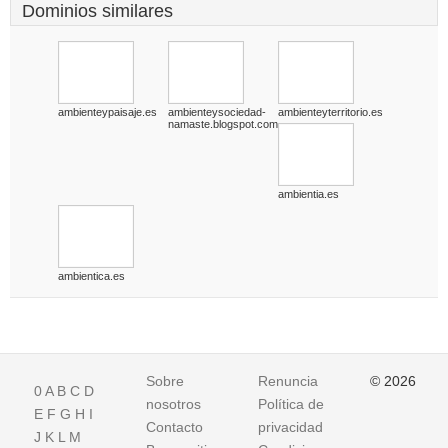
Dominios similares
ambienteypaisaje.es
ambienteysociedad-
ambienteyterritorio.es
namaste.blogspot.com
ambientia.es
ambientica.es
Sobre
Renuncia
© 2026
0
A
B
C
D
nosotros
Política de
E
F
G
H
I
Contacto
privacidad
J
K
L
M