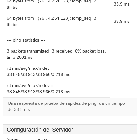
64 bytes from . (76.74.254.123): icmp_seq=2
33.9 ms
ttl=55
64 bytes from . (76.74.254.123): icmp_seq=3
33.9 ms
ttl=55
--- ping statistics ---
3 packets transmitted, 3 received, 0% packet loss,
time 2001ms
rtt min/avg/max/mdev =
33.845/33.913/33.966/0.218 ms
rtt min/avg/max/mdev =
33.845/33.913/33.966/0.218 ms
Una respuesta de prueba de rapidez de ping, da un tiempo
de 33.8 ms.
Configuración del Servidor
Server:
nginx