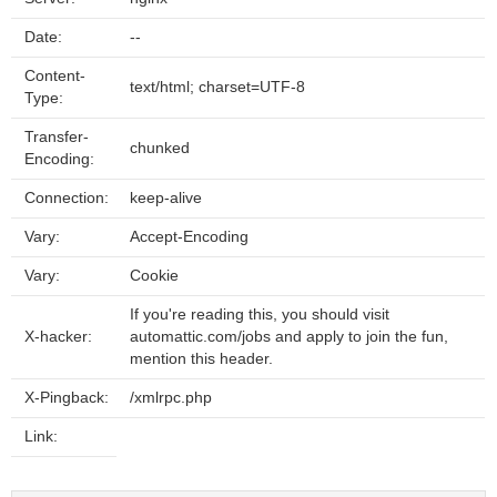
Date:
--
Content-
text/html; charset=UTF-8
Type:
Transfer-
chunked
Encoding:
Connection:
keep-alive
Vary:
Accept-Encoding
Vary:
Cookie
If you're reading this, you should visit
X-hacker:
automattic.com/jobs and apply to join the fun,
mention this header.
X-Pingback:
/xmlrpc.php
Link: