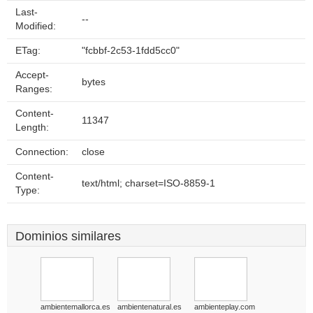
Last-
--
Modified:
ETag:
"fcbbf-2c53-1fdd5cc0"
Accept-
bytes
Ranges:
Content-
11347
Length:
Connection:
close
Content-
text/html; charset=ISO-8859-1
Type:
Dominios similares
ambientemallorca.es
ambientenatural.es
ambienteplay.com