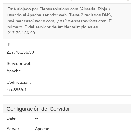
correctly.
Está alojado por Piensasolutions.com (Almeria, Rioja,)
usando el Apache servidor web. Tiene 2 registros DNS,
Do you
OK
ns4.piensasolutions.com
, y
ns3.piensasolutions.com
own this
. El
website?
número IP del servidor de Ambientelimpio.es es
217.76.156.90.
IP:
217.76.156.90
Servidor web:
Apache
Codificación:
iso-8859-1
Configuración del Servidor
Date:
--
Server:
Apache