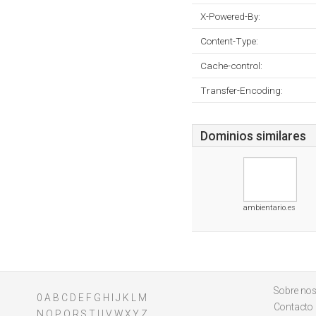
X-Powered-By:
Content-Type:
Cache-control:
Transfer-Encoding:
Dominios similares
ambientario.es
Sobre nos
0
A
B
C
D
E
F
G
H
I
J
K
L
M
Contacto
N
O
P
Q
R
S
T
U
V
W
X
Y
Z