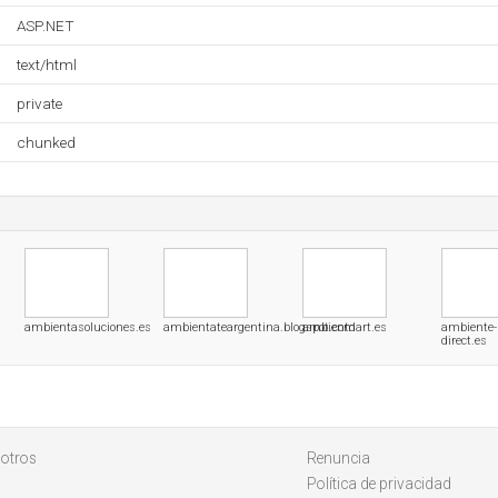
ASP.NET
text/html
private
chunked
ambientasoluciones.es
ambientateargentina.blogspot.com
ambientdart.es
ambiente-
direct.es
otros
Renuncia
Política de privacidad