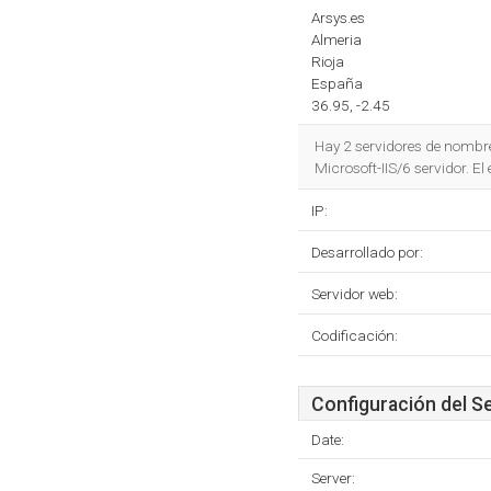
Arsys.es
Almeria
Rioja
España
36.95, -2.45
Hay 2 servidores de nombr
Microsoft-IIS/6 servidor. E
IP:
Desarrollado por:
Servidor web:
Codificación:
Configuración del S
Date:
Server: