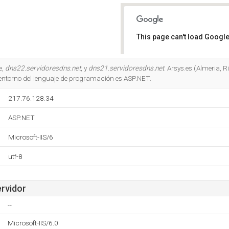
This page can't load Google
Do you own this website?
e,
dns22.servidoresdns.net
, y
dns21.servidoresdns.net
. Arsys.es (Almeria, R
l entorno del lenguaje de programación es ASP.NET.
217.76.128.34
ASP.NET
Microsoft-IIS/6
utf-8
ervidor
--
Microsoft-IIS/6.0