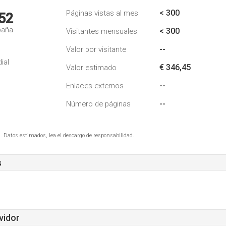
< 300
Páginas vistas al mes
52
paña
< 300
Visitantes mensuales
--
Valor por visitante
ial
€ 346,45
Valor estimado
--
Enlaces externos
--
Número de páginas
. Datos estimados, lea el descargo de responsabilidad.
s
vidor