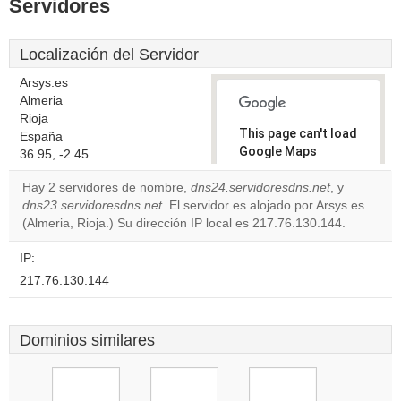
Servidores
Localización del Servidor
Arsys.es
Almeria
Rioja
This page can't load
España
Google Maps
36.95, -2.45
correctly.
Hay 2 servidores de nombre,
dns24.servidoresdns.net
, y
dns23.servidoresdns.net
. El servidor es alojado por Arsys.es
Do you
OK
(Almeria, Rioja.) Su dirección IP local es 217.76.130.144.
own this
website?
IP:
217.76.130.144
Dominios similares