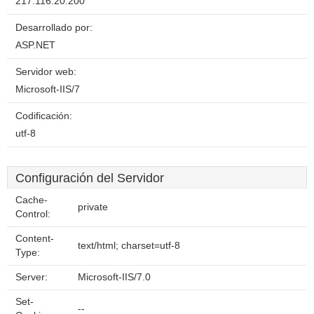
217.116.20.200
Desarrollado por:
ASP.NET
Servidor web:
Microsoft-IIS/7
Codificación:
utf-8
Configuración del Servidor
Cache-
private
Control:
Content-
text/html; charset=utf-8
Type:
Server:
Microsoft-IIS/7.0
Set-
--