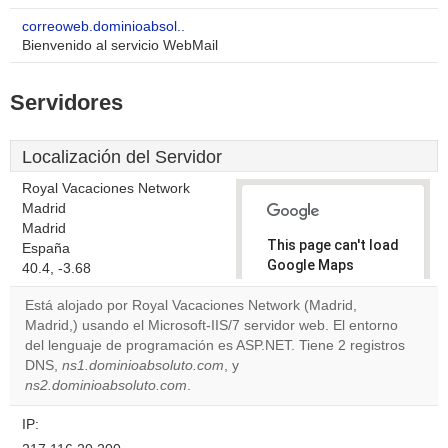
correoweb.dominioabsol..
Bienvenido al servicio WebMail
Servidores
Localización del Servidor
Royal Vacaciones Network
Madrid
Madrid
This page can't load
España
Google Maps
40.4, -3.68
correctly.
Está alojado por Royal Vacaciones Network (Madrid,
Madrid,) usando el Microsoft-IIS/7 servidor web. El entorno
Do you
OK
del lenguaje de programación es ASP.NET. Tiene 2 registros
own this
website?
DNS,
ns1.dominioabsoluto.com
, y
ns2.dominioabsoluto.com
.
IP: