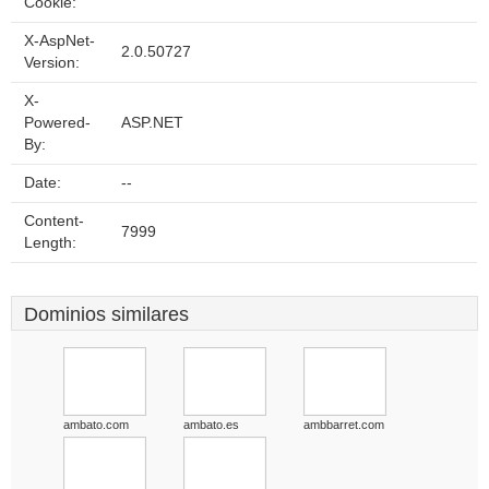
Cookie:
X-AspNet-
2.0.50727
Version:
X-
Powered-
ASP.NET
By:
Date:
--
Content-
7999
Length:
Dominios similares
ambato.com
ambato.es
ambbarret.com