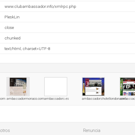
www.clubambassador.info/xmlrpc.php
PleskLin
close
chunked
text/html; charset=UTF-8
com
ambassadormonaco.com
ambassadors.es
ambassadorshotellondon.com
ambassado
otros
Renuncia