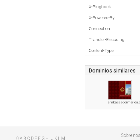
X-Pingback:
X-Powered-By:
Connection:
Transfer-Encoding:
Content-Type:
Dominios similares
ambassadormerida.
Sobre nos
0
A
B
C
D
E
F
G
H
I
J
K
L
M