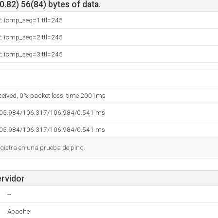
.82) 56(84) bytes of data.
2: icmp_seq=1 ttl=245
2: icmp_seq=2 ttl=245
2: icmp_seq=3 ttl=245
eceived, 0% packet loss, time 2001ms
105.984/106.317/106.984/0.541 ms
105.984/106.317/106.984/0.541 ms
gistra en una prueba de ping.
ervidor
--
Apache