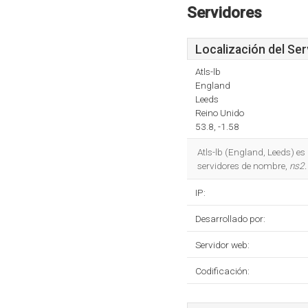
Servidores
Localización del Ser
Atls-lb
England
Leeds
Reino Unido
53.8, -1.58
Atls-lb (England, Leeds) es
servidores de nombre,
ns2.
IP:
Desarrollado por:
Servidor web:
Codificación: