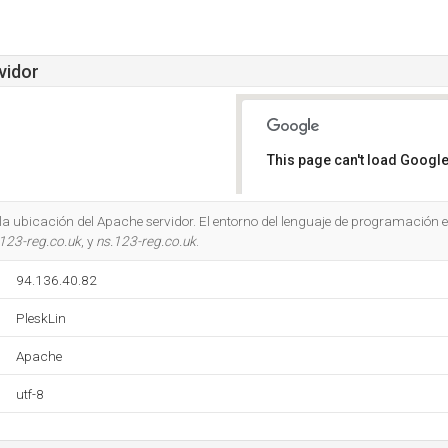
vidor
This page can't load Google
Do you own this website?
 la ubicación del Apache servidor. El entorno del lenguaje de programación e
123-reg.co.uk
, y
ns.123-reg.co.uk
.
94.136.40.82
PleskLin
Apache
utf-8