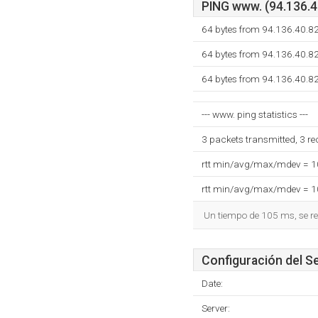
PING www. (94.136.40
64 bytes from 94.136.40.8
64 bytes from 94.136.40.8
64 bytes from 94.136.40.8
--- www. ping statistics ---
3 packets transmitted, 3 r
rtt min/avg/max/mdev = 
rtt min/avg/max/mdev = 
Un tiempo de 105 ms, se re
Configuración del S
Date:
Server: