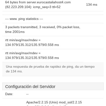
64 bytes from server.eurocastaliahost4.com
134 ms
(82.223.209.104): icmp_seq=3 ttl=52
--- www. ping statistics ---
3 packets transmitted, 3 received, 0% packet loss,
time 2001ms
rtt min/avg/max/mdev =
134.979/135.312/135.979/0.558 ms
rtt min/avg/max/mdev =
134.979/135.312/135.979/0.558 ms
Una respuesta de prueba de rapidez de ping, da un tiempo
de 134 ms.
Configuración del Servidor
Date:
--
Apache/2.2.15 (Unix) mod_ssl/2.2.15