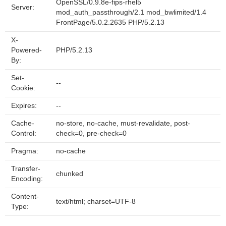
OpenSSL/0.9.8e-fips-rhel5
Server:
mod_auth_passthrough/2.1 mod_bwlimited/1.4
FrontPage/5.0.2.2635 PHP/5.2.13
X-
Powered-
PHP/5.2.13
By:
Set-
--
Cookie:
Expires:
--
Cache-
no-store, no-cache, must-revalidate, post-
Control:
check=0, pre-check=0
Pragma:
no-cache
Transfer-
chunked
Encoding:
Content-
text/html; charset=UTF-8
Type: