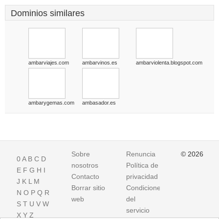
Dominios similares
ambarviajes.com
ambarvinos.es
ambarviolenta.blogspot.com
ambarygemas.com
ambasador.es
Sobre
Renuncia
© 2026
0
A
B
C
D
nosotros
Política de
E
F
G
H
I
Contacto
privacidad
J
K
L
M
Borrar sitio
Condiciones
N
O
P
Q
R
web
del
S
T
U
V
W
servicio
X
Y
Z