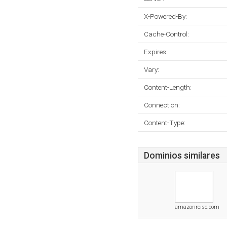
X-Powered-By:
Cache-Control:
Expires:
Vary:
Content-Length:
Connection:
Content-Type:
Dominios similares
amazonreise.com