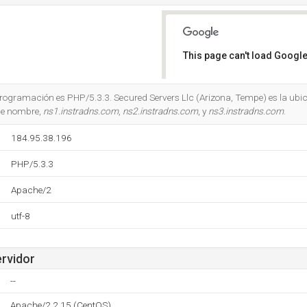
This page can't load Google
Do you own this website?
 programación es PHP/5.3.3. Secured Servers Llc (Arizona, Tempe) es la ub
 de nombre,
ns1.instradns.com
,
ns2.instradns.com
, y
ns3.instradns.com
.
184.95.38.196
PHP/5.3.3
Apache/2
utf-8
ervidor
--
Apache/2.2.15 (CentOS)