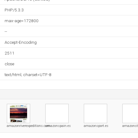
PHP/5.3.3
max-age=172800
--
Accept-Encoding
2511
close
text/html; charset=UTF-8
amazonriverexpeditions.com
amazonspain.es
amazonsport.es
amazonst