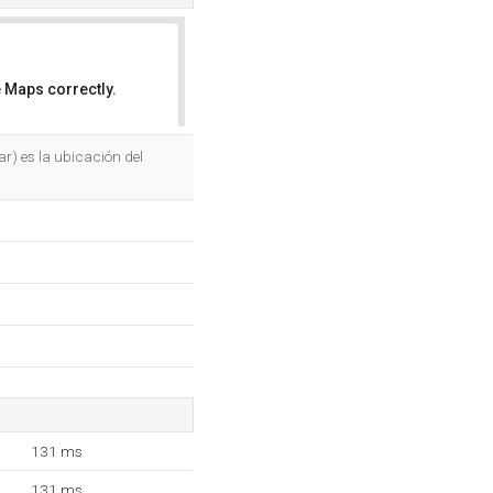
 Maps correctly.
OK
r) es la ubicación del
131 ms
131 ms