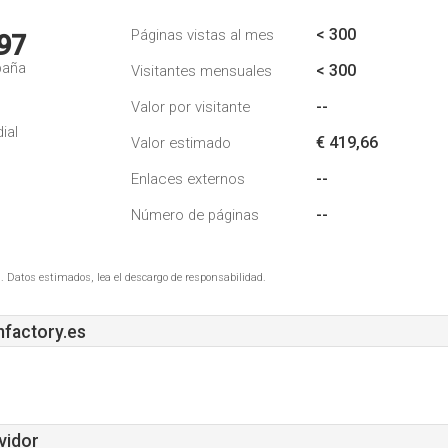
< 300
Páginas vistas al mes
97
paña
< 300
Visitantes mensuales
--
Valor por visitante
ial
€ 419,66
Valor estimado
--
Enlaces externos
--
Número de páginas
. Datos estimados, lea el descargo de responsabilidad.
factory.es
vidor