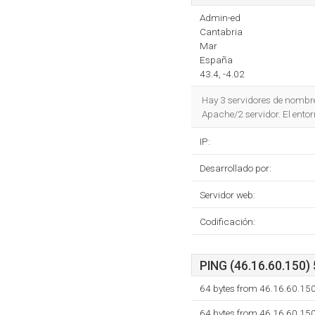
Admin-ed
Cantabria
Mar
España
43.4, -4.02
Hay 3 servidores de nombr
Apache/2 servidor. El ento
IP:
Desarrollado por:
Servidor web:
Codificación:
PING (46.16.60.150) 
64 bytes from 46.16.60.15
64 bytes from 46.16.60.15