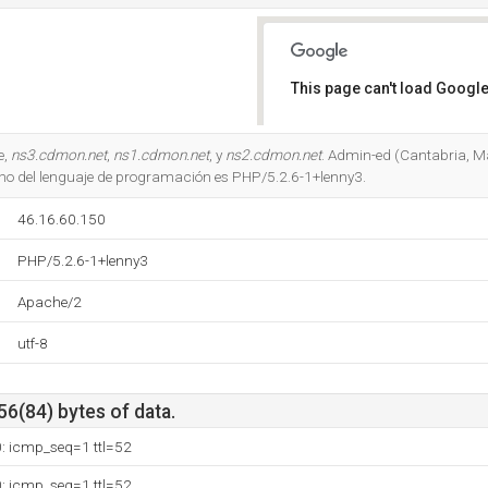
This page can't load Google
Do you own this website?
e,
ns3.cdmon.net
,
ns1.cdmon.net
, y
ns2.cdmon.net
. Admin-ed (Cantabria, Ma
rno del lenguaje de programación es PHP/5.2.6-1+lenny3.
46.16.60.150
PHP/5.2.6-1+lenny3
Apache/2
utf-8
56(84) bytes of data.
0: icmp_seq=1 ttl=52
0: icmp_seq=1 ttl=52