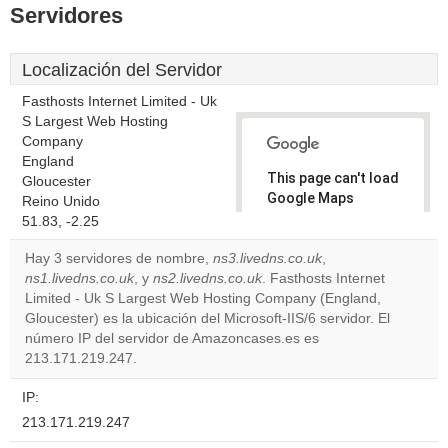
Servidores
Localización del Servidor
Fasthosts Internet Limited - Uk
S Largest Web Hosting
Company
England
This page can't load
Gloucester
Google Maps
Reino Unido
correctly.
51.83, -2.25
Hay 3 servidores de nombre,
ns3.livedns.co.uk
,
Do you
OK
ns1.livedns.co.uk
, y
ns2.livedns.co.uk
. Fasthosts Internet
own this
website?
Limited - Uk S Largest Web Hosting Company (England,
Gloucester) es la ubicación del Microsoft-IIS/6 servidor. El
número IP del servidor de Amazoncases.es es
213.171.219.247.
IP:
213.171.219.247