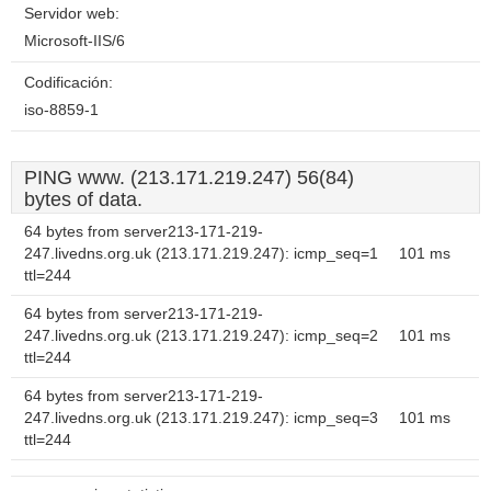
Servidor web:
Microsoft-IIS/6
Codificación:
iso-8859-1
PING www. (213.171.219.247) 56(84)
bytes of data.
64 bytes from server213-171-219-
247.livedns.org.uk (213.171.219.247): icmp_seq=1
101 ms
ttl=244
64 bytes from server213-171-219-
247.livedns.org.uk (213.171.219.247): icmp_seq=2
101 ms
ttl=244
64 bytes from server213-171-219-
247.livedns.org.uk (213.171.219.247): icmp_seq=3
101 ms
ttl=244