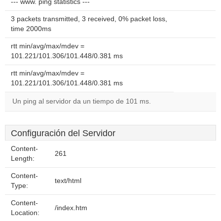
--- www. ping statistics ---
3 packets transmitted, 3 received, 0% packet loss,
time 2000ms
rtt min/avg/max/mdev =
101.221/101.306/101.448/0.381 ms
rtt min/avg/max/mdev =
101.221/101.306/101.448/0.381 ms
Un ping al servidor da un tiempo de 101 ms.
Configuración del Servidor
Content-
261
Length:
Content-
text/html
Type:
Content-
/index.htm
Location: