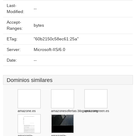
Last-
--
Modified:
Accept-
bytes
Ranges:
ETag:
"60b2150c58ec61:25a"
Server:
Microsoft-IIS/6.0
Date:
--
Dominios similares
amazone.es
amazonesofertas.blogspot.com
amazongreen.es
amazonia-
amazonia-