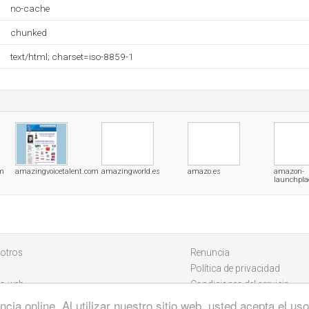
no-cache
chunked
text/html; charset=iso-8859-1
om
amazingvoicetalent.com
amazingworld.es
amazo.es
amazon-
launchpla
otros
Renuncia
Política de privacidad
io web
Condiciones del servicio
cia online. Al utilizar nuestro sitio web, usted acepta el u