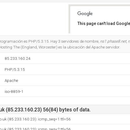
This page can't load Google
Do you own this website?
 programación es PHP/5.3.15. Hay 3 servidores de nombre,
ns1.phase8.net
,
n
osting The (England, Worcester) es la ubicación del Apache servidor.
85.233.160.24
PHP/5.3.15
Apache
iso-8859-1
k (85.233.160.23) 56(84) bytes of data.
o.uk (85.233.160.23): icmp_seq=1 ttl=56
o.uk (85.233.160.23): icmp_seq=2 ttl=56