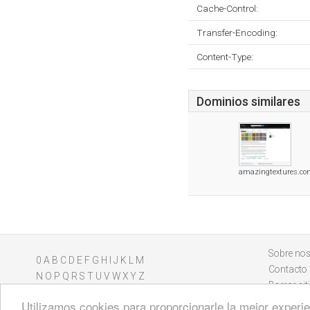
Cache-Control:
Transfer-Encoding:
Content-Type:
Dominios similares
amazingtextures.c
Sobre nos
0
A
B
C
D
E
F
G
H
I
J
K
L
M
Contacto
N
O
P
Q
R
S
T
U
V
W
X
Y
Z
Borrar sit
Utilizamos cookies para proporcionarle la mejor experien