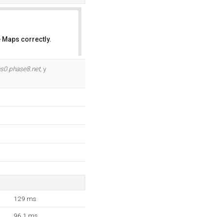
 Maps correctly.
OK
s0.phase8.net
, y
129 ms
96.1 ms