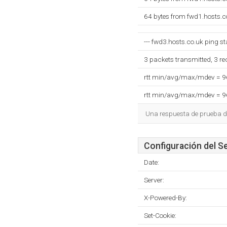
64 bytes from fwd1.hosts.c
--- fwd3.hosts.co.uk ping sta
3 packets transmitted, 3 r
rtt min/avg/max/mdev = 
rtt min/avg/max/mdev = 
Una respuesta de prueba d
Configuración del S
Date:
Server:
X-Powered-By:
Set-Cookie: