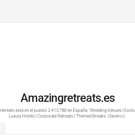
Amazingretreats.es
etreats está en el puesto 2.413.780 en España.
'Wedding Venues | Exclus
Luxury Hotels | Corporate Retreats | Themed Breaks: Clarenco.'
s