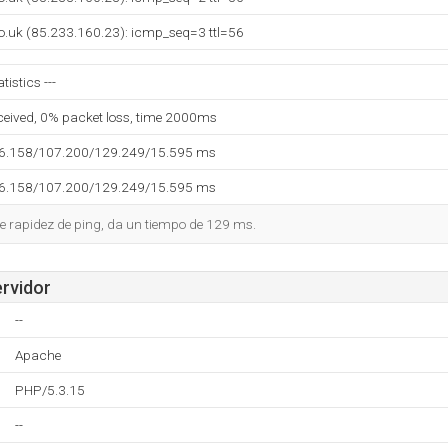
o.uk (85.233.160.23): icmp_seq=3 ttl=56
tistics ---
eceived, 0% packet loss, time 2000ms
96.158/107.200/129.249/15.595 ms
96.158/107.200/129.249/15.595 ms
e rapidez de ping, da un tiempo de 129 ms.
ervidor
--
Apache
PHP/5.3.15
--