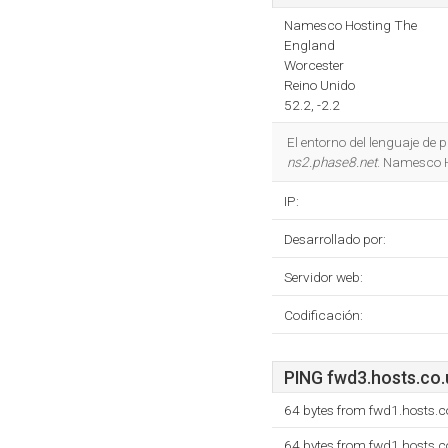
Namesco Hosting The
England
Worcester
Reino Unido
52.2, -2.2
El entorno del lenguaje de
ns2.phase8.net
. Namesco H
IP:
Desarrollado por:
Servidor web:
Codificación:
PING fwd3.hosts.co.u
64 bytes from fwd1.hosts.c
64 bytes from fwd1.hosts.c