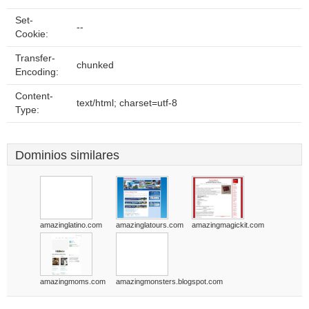
Set-
--
Cookie:
Transfer-
chunked
Encoding:
Content-
text/html; charset=utf-8
Type:
Dominios similares
amazinglatino.com
amazinglatours.com
amazingmagickit.com
amazingmoms.com
amazingmonsters.blogspot.com