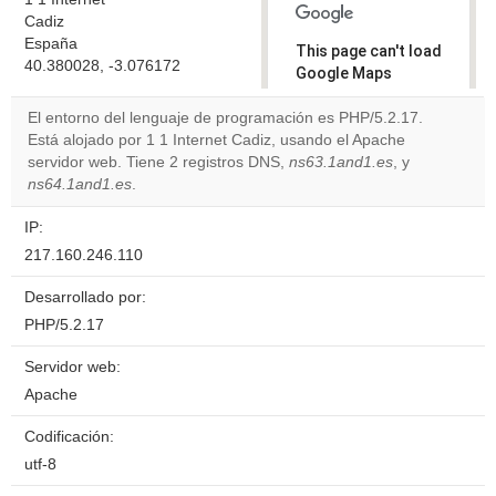
Cadiz
España
This page can't load
40.380028, -3.076172
Google Maps
correctly.
El entorno del lenguaje de programación es PHP/5.2.17.
Está alojado por 1 1 Internet Cadiz, usando el Apache
Do you
OK
servidor web. Tiene 2 registros DNS,
ns63.1and1.es
own this
, y
website?
ns64.1and1.es
.
IP:
217.160.246.110
Desarrollado por:
PHP/5.2.17
Servidor web:
Apache
Codificación:
utf-8