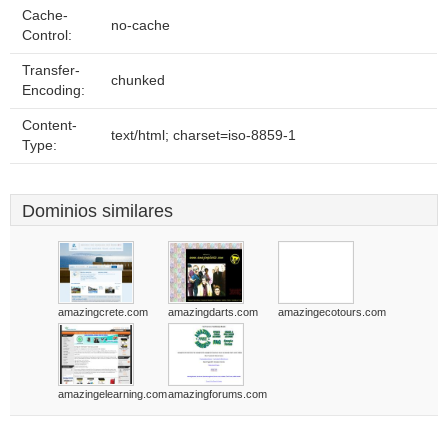
Cache-
no-cache
Control:
Transfer-
chunked
Encoding:
Content-
text/html; charset=iso-8859-1
Type:
Dominios similares
amazingcrete.com
amazingdarts.com
amazingecotours.com
amazingelearning.com
amazingforums.com