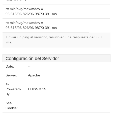
time 2002ms
rtt min/avg/max/mdev =
96.615/96.826/96.987/0.391 ms
rtt min/avg/max/mdev =
96.615/96.826/96.987/0.391 ms
Enviar un ping al servidor, resultó en una respuesta de 96.9
ms.
Configuración del Servidor
Date:
--
Server:
Apache
X-
Powered-
PHP/5.3.15
By:
Set-
--
Cookie: