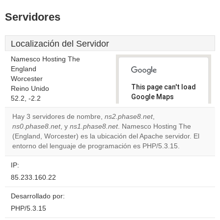
Servidores
Localización del Servidor
Namesco Hosting The
England
Worcester
This page can't load
Reino Unido
Google Maps
52.2, -2.2
correctly.
Hay 3 servidores de nombre,
ns2.phase8.net
,
ns0.phase8.net
, y
ns1.phase8.net
. Namesco Hosting The
Do you
OK
(England, Worcester) es la ubicación del Apache servidor. El
own this
website?
entorno del lenguaje de programación es PHP/5.3.15.
IP:
85.233.160.22
Desarrollado por:
PHP/5.3.15