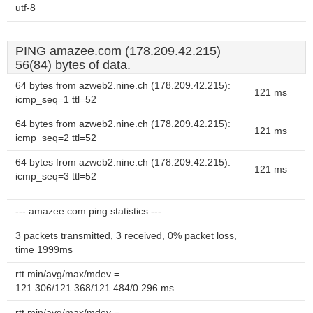
utf-8
PING amazee.com (178.209.42.215)
56(84) bytes of data.
64 bytes from azweb2.nine.ch (178.209.42.215):
121 ms
icmp_seq=1 ttl=52
64 bytes from azweb2.nine.ch (178.209.42.215):
121 ms
icmp_seq=2 ttl=52
64 bytes from azweb2.nine.ch (178.209.42.215):
121 ms
icmp_seq=3 ttl=52
--- amazee.com ping statistics ---
3 packets transmitted, 3 received, 0% packet loss,
time 1999ms
rtt min/avg/max/mdev =
121.306/121.368/121.484/0.296 ms
rtt min/avg/max/mdev =