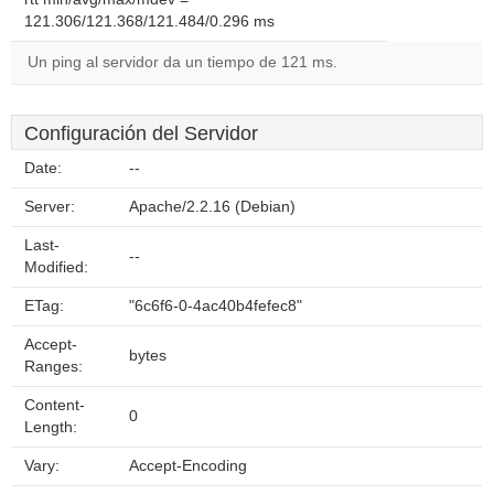
121.306/121.368/121.484/0.296 ms
Un ping al servidor da un tiempo de 121 ms.
Configuración del Servidor
Date:
--
Server:
Apache/2.2.16 (Debian)
Last-
--
Modified:
ETag:
"6c6f6-0-4ac40b4fefec8"
Accept-
bytes
Ranges:
Content-
0
Length:
Vary:
Accept-Encoding