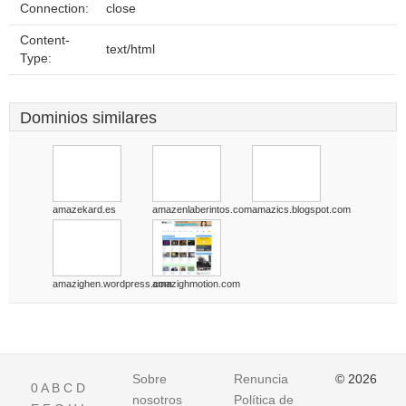
Connection:
close
Content-
text/html
Type:
Dominios similares
amazekard.es
amazenlaberintos.com
amazics.blogspot.com
amazighen.wordpress.com
amazighmotion.com
Sobre
Renuncia
© 2026
0
A
B
C
D
nosotros
Política de