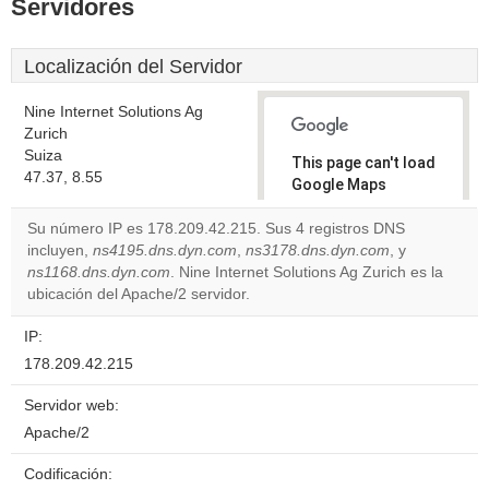
Servidores
Localización del Servidor
Nine Internet Solutions Ag
Zurich
Suiza
This page can't load
47.37, 8.55
Google Maps
correctly.
Su número IP es 178.209.42.215. Sus 4 registros DNS
incluyen,
ns4195.dns.dyn.com
,
ns3178.dns.dyn.com
, y
Do you
OK
ns1168.dns.dyn.com
. Nine Internet Solutions Ag Zurich es la
own this
website?
ubicación del Apache/2 servidor.
IP:
178.209.42.215
Servidor web:
Apache/2
Codificación: