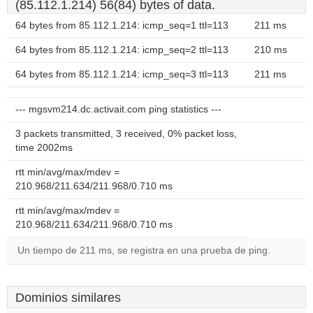
(85.112.1.214) 56(84) bytes of data.
64 bytes from 85.112.1.214: icmp_seq=1 ttl=113
211 ms
64 bytes from 85.112.1.214: icmp_seq=2 ttl=113
210 ms
64 bytes from 85.112.1.214: icmp_seq=3 ttl=113
211 ms
--- mgsvm214.dc.activait.com ping statistics ---
3 packets transmitted, 3 received, 0% packet loss,
time 2002ms
rtt min/avg/max/mdev =
210.968/211.634/211.968/0.710 ms
rtt min/avg/max/mdev =
210.968/211.634/211.968/0.710 ms
Un tiempo de 211 ms, se registra en una prueba de ping.
Dominios similares