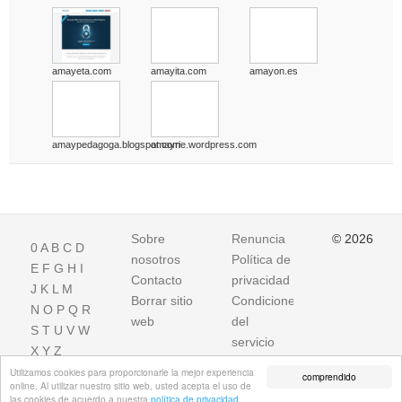
amayeta.com
amayita.com
amayon.es
amaypedagoga.blogspot.com
amayrie.wordpress.com
Sobre
Renuncia
© 2026
0
A
B
C
D
nosotros
Política de
E
F
G
H
I
Contacto
privacidad
J
K
L
M
Borrar sitio
Condiciones
N
O
P
Q
R
web
del
S
T
U
V
W
servicio
X
Y
Z
Utilizamos cookies para proporcionarle la mejor experiencia
comprendido
online. Al utilizar nuestro sitio web, usted acepta el uso de
las cookies de acuerdo a nuestra
política de privacidad