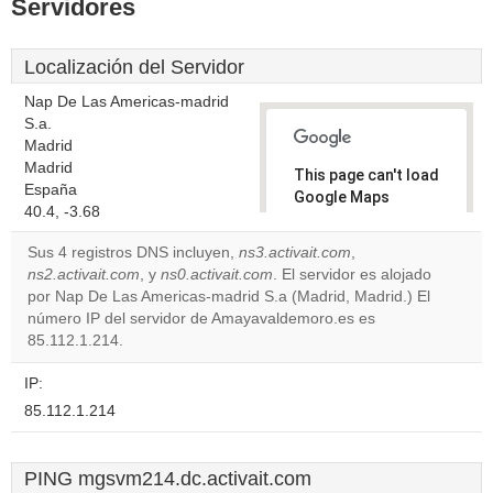
Servidores
Localización del Servidor
Nap De Las Americas-madrid
S.a.
Madrid
Madrid
This page can't load
España
Google Maps
40.4, -3.68
correctly.
Sus 4 registros DNS incluyen,
ns3.activait.com
,
Do you
ns2.activait.com
, y
ns0.activait.com
. El servidor es alojado
OK
own this
por Nap De Las Americas-madrid S.a (Madrid, Madrid.) El
website?
número IP del servidor de Amayavaldemoro.es es
85.112.1.214.
IP:
85.112.1.214
PING mgsvm214.dc.activait.com