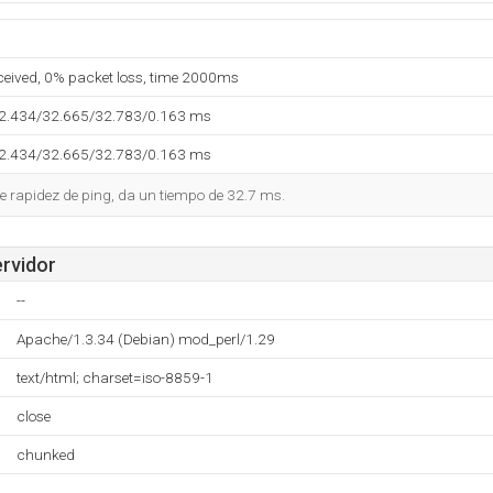
eceived, 0% packet loss, time 2000ms
32.434/32.665/32.783/0.163 ms
32.434/32.665/32.783/0.163 ms
 rapidez de ping, da un tiempo de 32.7 ms.
ervidor
--
Apache/1.3.34 (Debian) mod_perl/1.29
text/html; charset=iso-8859-1
close
chunked