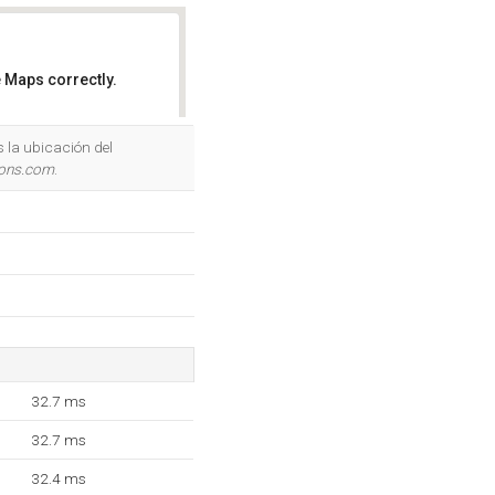
 Maps correctly.
OK
s la ubicación del
tions.com
.
32.7 ms
32.7 ms
32.4 ms