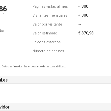
< 300
Páginas vistas al mes
86
paña
< 300
Visitantes mensuales
--
Valor por visitante
ial
€ 370,93
Valor estimado
--
Enlaces externos
--
Número de páginas
. Datos estimados, lea el descargo de responsabilidad.
l.es
vidor