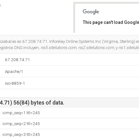
c.
This page can't load Google
Do you own this website?
bal.es es 67.208.74.71. Inforelay Online Systems Inc (Virginia, Sterling) e
egistros DNS incluyen,
ns5.sitelutions.com
,
ns2.sitelutions.com
, y
ns1.sitelu
67.208.74.71
Apache/1
iso-8859-1
.71) 56(84) bytes of data.
1: icmp_seq=1 ttl=245
1: icmp_seq=2 ttl=245
1: icmp_seq=3 ttl=245