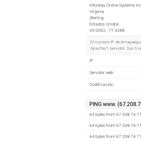
Inforelay Online Systems In
Virginia
Sterling
Estados Unidos
39.0062, -77.4288
El número IP de Amayaeguiza
Apache/1 servidor. Sus 5 r
IP:
Servidor web:
Codificación:
PING www. (67.208.74
64 bytes from 67.208.74.7
64 bytes from 67.208.74.7
64 bytes from 67.208.74.7