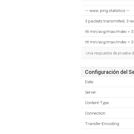
--- www. ping statistics ---
3 packets transmitted, 3 r
rtt min/avg/max/mdev = 
rtt min/avg/max/mdev = 
Una respuesta de prueba de
Configuración del S
Date:
Server:
Content-Type:
Connection:
Transfer-Encoding: